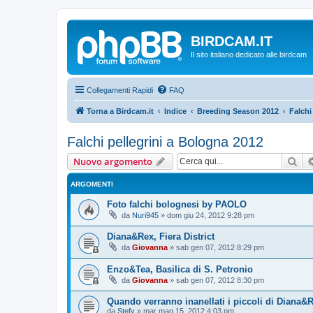
BIRDCAM.IT
Il sito italiano dedicato alle birdcam
Collegamenti Rapidi
FAQ
Torna a Birdcam.it
Indice
Breeding Season 2012
Falchi
Falchi pellegrini a Bologna 2012
Cer
Nuovo argomento
ARGOMENTI
Foto falchi bolognesi by PAOLO
da
Nuri945
»
dom giu 24, 2012 9:28 pm
Diana&Rex, Fiera District
da
Giovanna
»
sab gen 07, 2012 8:29 pm
Enzo&Tea, Basilica di S. Petronio
da
Giovanna
»
sab gen 07, 2012 8:30 pm
Quando verranno inanellati i piccoli di Diana&
da
Stefy
»
mar mag 15, 2012 4:03 pm