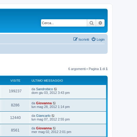
Cerca
Ricerca avanzata
Iscriviti
Login
6 argomenti • Pagina
1
di
1
VISITE
ULTIMO MESSAGGIO
U
da
Sandrobico
V
199237
l
dom giu 03, 2012 3:43 pm
t
i
i
U
da
Giovanna
m
V
8286
s
l
lun mag 28, 2012 1:14 pm
o
t
m
i
i
i
e
U
da
Giancarlo
V
12440
m
s
l
lun mag 07, 2012 2:55 pm
s
o
s
t
t
m
i
a
i
U
da
Giovanna
i
e
g
V
8561
m
e
l
mer mag 02, 2012 2:01 pm
s
g
s
o
t
s
i
t