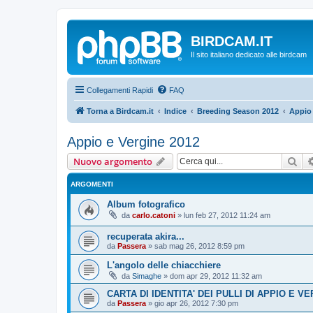
BIRDCAM.IT
Il sito italiano dedicato alle birdcam
Collegamenti Rapidi
FAQ
Torna a Birdcam.it
Indice
Breeding Season 2012
Appio 
Appio e Vergine 2012
Cer
Nuovo argomento
ARGOMENTI
Album fotografico
da
carlo.catoni
»
lun feb 27, 2012 11:24 am
recuperata akira...
da
Passera
»
sab mag 26, 2012 8:59 pm
L'angolo delle chiacchiere
da
Simaghe
»
dom apr 29, 2012 11:32 am
CARTA DI IDENTITA' DEI PULLI DI APPIO E V
da
Passera
»
gio apr 26, 2012 7:30 pm