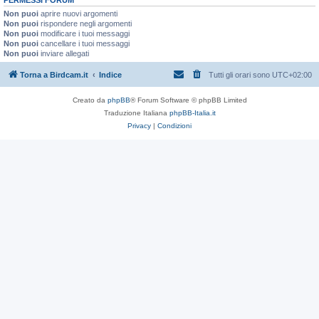
Non puoi
aprire nuovi argomenti
Non puoi
rispondere negli argomenti
Non puoi
modificare i tuoi messaggi
Non puoi
cancellare i tuoi messaggi
Non puoi
inviare allegati
Torna a Birdcam.it
Indice
Tutti gli orari sono
UTC+02:00
Creato da
phpBB
® Forum Software © phpBB Limited
Traduzione Italiana
phpBB-Italia.it
Privacy
|
Condizioni