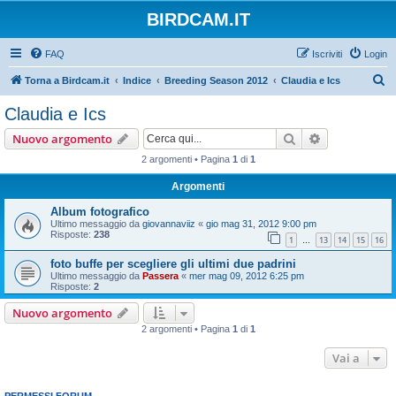
BIRDCAM.IT
FAQ
Iscriviti
Login
C
Torna a Birdcam.it
Indice
Breeding Season 2012
Claudia e Ics
e
Claudia e Ics
r
Cerca
Ricerca avan
Nuovo argomento
c
2 argomenti • Pagina
1
di
1
a
Argomenti
Album fotografico
Ultimo messaggio da
giovannaviiz
«
gio mag 31, 2012 9:00 pm
Risposte:
238
1
13
14
15
16
…
foto buffe per scegliere gli ultimi due padrini
Ultimo messaggio da
Passera
«
mer mag 09, 2012 6:25 pm
Risposte:
2
Nuovo argomento
2 argomenti • Pagina
1
di
1
Vai a
PERMESSI FORUM