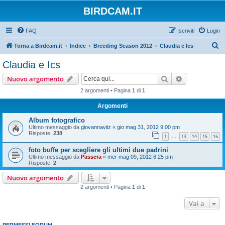
BIRDCAM.IT
FAQ
Iscriviti
Login
C
Torna a Birdcam.it
Indice
Breeding Season 2012
Claudia e Ics
e
Claudia e Ics
r
Cerca
Ricerca avan
Nuovo argomento
c
2 argomenti • Pagina
1
di
1
a
Argomenti
Album fotografico
Ultimo messaggio da
giovannaviiz
«
gio mag 31, 2012 9:00 pm
Risposte:
238
1
13
14
15
16
…
foto buffe per scegliere gli ultimi due padrini
Ultimo messaggio da
Passera
«
mer mag 09, 2012 6:25 pm
Risposte:
2
Nuovo argomento
2 argomenti • Pagina
1
di
1
Vai a
PERMESSI FORUM