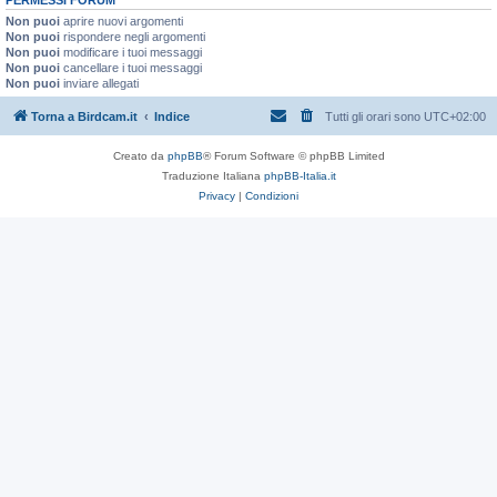
Non puoi
aprire nuovi argomenti
Non puoi
rispondere negli argomenti
Non puoi
modificare i tuoi messaggi
Non puoi
cancellare i tuoi messaggi
Non puoi
inviare allegati
Torna a Birdcam.it
Indice
Tutti gli orari sono
UTC+02:00
Creato da
phpBB
® Forum Software © phpBB Limited
Traduzione Italiana
phpBB-Italia.it
Privacy
|
Condizioni