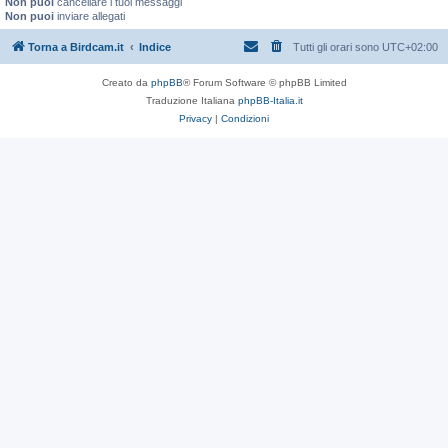
Non puoi
cancellare i tuoi messaggi
Non puoi
inviare allegati
Torna a Birdcam.it
Indice
Tutti gli orari sono
UTC+02:00
Creato da
phpBB
® Forum Software © phpBB Limited
Traduzione Italiana
phpBB-Italia.it
Privacy
|
Condizioni