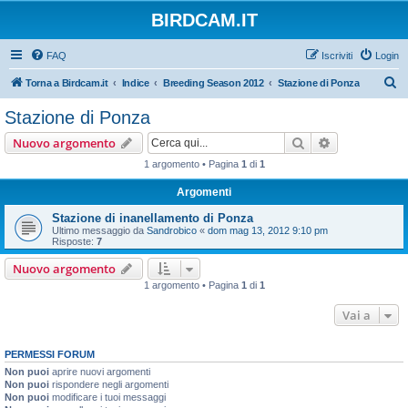
BIRDCAM.IT
FAQ
Iscriviti
Login
C
Torna a Birdcam.it
Indice
Breeding Season 2012
Stazione di Ponza
e
Stazione di Ponza
r
Cerca
Ricerca avan
Nuovo argomento
c
1 argomento • Pagina
1
di
1
a
Argomenti
Stazione di inanellamento di Ponza
Ultimo messaggio da
Sandrobico
«
dom mag 13, 2012 9:10 pm
Risposte:
7
Nuovo argomento
1 argomento • Pagina
1
di
1
Vai a
PERMESSI FORUM
Non puoi
aprire nuovi argomenti
Non puoi
rispondere negli argomenti
Non puoi
modificare i tuoi messaggi