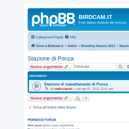
BIRDCAM.IT
Il sito italiano dedicato alle birdcam
Collegamenti Rapidi
FAQ
Torna a Birdcam.it
Indice
Breeding Season 2012
Stazio
Stazione di Ponza
Cer
Nuovo argomento
ARGOMENTI
Stazione di inanellamento di Ponza
da
carlo.catoni
»
sab apr 07, 2012 12:41 pm
Nuovo argomento
Torna all’Indice della Board
PERMESSI FORUM
Non puoi
aprire nuovi argomenti