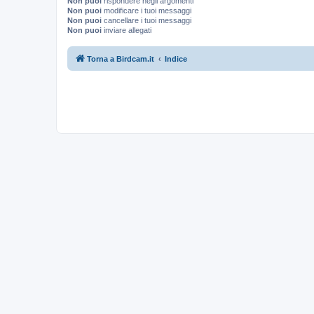
Non puoi
rispondere negli argomenti
Non puoi
modificare i tuoi messaggi
Non puoi
cancellare i tuoi messaggi
Non puoi
inviare allegati
Torna a Birdcam.it
Indice