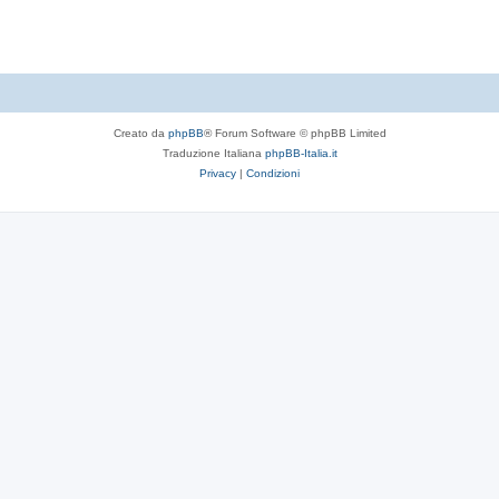
t
e
Creato da
phpBB
® Forum Software © phpBB Limited
Traduzione Italiana
phpBB-Italia.it
Privacy
|
Condizioni