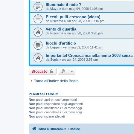
Illuminato il nido ?
da
Maya
»
dom mag 04, 2008 11:06 pm
Piccoli pulli crescono (video)
da
Niseema
»
lun apr 28, 2008 10:16 pm
Vento di guardia
da
Niseema
»
lun apr 28, 2008 3:28 pm
fuochi d'artificio
da
Beppe
»
ven mag 02, 2008 11:41 am
Importante! Cronaca inanellamento 2008 senza fo
da
Sonia
»
gio apr 24, 2008 2:55 pm
Bloccato
Torna all’Indice della Board
PERMESSI FORUM
Non puoi
aprire nuovi argomenti
Non puoi
rispondere negli argomenti
Non puoi
modificare i tuoi messaggi
Non puoi
cancellare i tuoi messaggi
Non puoi
inviare allegati
Torna a Birdcam.it
Indice