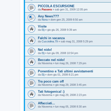
PICCOLA ESCURSIONE
da
Passera
»
sab gen 31, 2009 12:05 pm
Any News???
da
Nora
»
dom gen 25, 2009 8:50 am
Visite
da
Elj
»
gio giu 26, 2008 9:39 am
Falchi in vacanza
da
Cucciolina.79
»
sab mag 31, 2008 5:29 pm
Nel nido!
da
Elj
»
lun giu 09, 2008 10:54 pm
Beccato nel nido!
da
Niseema
»
lun mag 26, 2008 7:29 pm
Ponentino e Tati ultimi avvistamenti
da
Elj
»
dom giu 01, 2008 8:21 pm
Tra poco cam off
da
Niseema
»
gio mag 29, 2008 3:45 pm
Tati fotogenica! :)
da
Niseema
»
gio mag 29, 2008 2:23 pm
Affacciati...
da
Niseema
»
lun mag 05, 2008 8:30 am