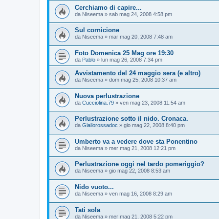
Cerchiamo di capire...
da
Niseema
»
sab mag 24, 2008 4:58 pm
Sul cornicione
da
Niseema
»
mar mag 20, 2008 7:48 am
Foto Domenica 25 Mag ore 19:30
da
Pablo
»
lun mag 26, 2008 7:34 pm
Avvistamento del 24 maggio sera (e altro)
da
Niseema
»
dom mag 25, 2008 10:37 am
Nuova perlustrazione
da
Cucciolina.79
»
ven mag 23, 2008 11:54 am
Perlustrazione sotto il nido. Cronaca.
da
Giallorossadoc
»
gio mag 22, 2008 8:40 pm
Umberto va a vedere dove sta Ponentino
da
Niseema
»
mer mag 21, 2008 12:21 pm
Perlustrazione oggi nel tardo pomeriggio?
da
Niseema
»
gio mag 22, 2008 8:53 am
Nido vuoto...
da
Niseema
»
ven mag 16, 2008 8:29 am
Tati sola
da
Niseema
»
mer mag 21, 2008 5:22 pm