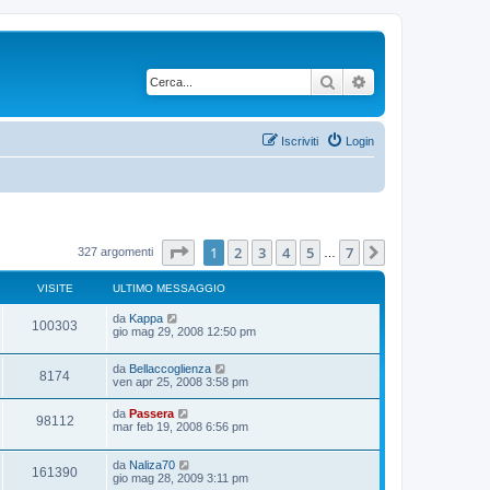
Cerca
Ricerca avanzata
Iscriviti
Login
Pagina
1
di
7
1
2
3
4
5
7
Prossimo
327 argomenti
…
VISITE
ULTIMO MESSAGGIO
U
da
Kappa
V
100303
l
gio mag 29, 2008 12:50 pm
t
i
i
U
da
Bellaccoglienza
m
V
8174
s
l
ven apr 25, 2008 3:58 pm
o
t
m
i
i
i
e
U
da
Passera
V
98112
m
s
l
mar feb 19, 2008 6:56 pm
s
o
s
t
t
m
i
a
i
i
e
g
U
da
Naliza70
m
e
V
161390
s
g
s
l
gio mag 28, 2009 3:11 pm
o
s
i
t
t