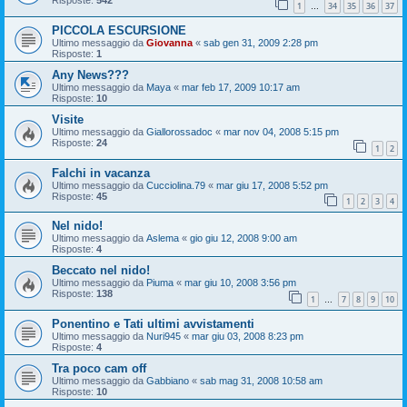
Risposte:
542
1
34
35
36
37
…
PICCOLA ESCURSIONE
Ultimo messaggio da
Giovanna
«
sab gen 31, 2009 2:28 pm
Risposte:
1
Any News???
Ultimo messaggio da
Maya
«
mar feb 17, 2009 10:17 am
Risposte:
10
Visite
Ultimo messaggio da
Giallorossadoc
«
mar nov 04, 2008 5:15 pm
Risposte:
24
1
2
Falchi in vacanza
Ultimo messaggio da
Cucciolina.79
«
mar giu 17, 2008 5:52 pm
Risposte:
45
1
2
3
4
Nel nido!
Ultimo messaggio da
Aslema
«
gio giu 12, 2008 9:00 am
Risposte:
4
Beccato nel nido!
Ultimo messaggio da
Piuma
«
mar giu 10, 2008 3:56 pm
Risposte:
138
1
7
8
9
10
…
Ponentino e Tati ultimi avvistamenti
Ultimo messaggio da
Nuri945
«
mar giu 03, 2008 8:23 pm
Risposte:
4
Tra poco cam off
Ultimo messaggio da
Gabbiano
«
sab mag 31, 2008 10:58 am
Risposte:
10