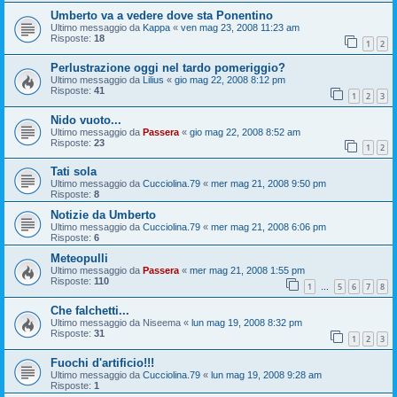
Umberto va a vedere dove sta Ponentino
Ultimo messaggio da
Kappa
«
ven mag 23, 2008 11:23 am
Risposte:
18
1
2
Perlustrazione oggi nel tardo pomeriggio?
Ultimo messaggio da
Lilius
«
gio mag 22, 2008 8:12 pm
Risposte:
41
1
2
3
Nido vuoto...
Ultimo messaggio da
Passera
«
gio mag 22, 2008 8:52 am
Risposte:
23
1
2
Tati sola
Ultimo messaggio da
Cucciolina.79
«
mer mag 21, 2008 9:50 pm
Risposte:
8
Notizie da Umberto
Ultimo messaggio da
Cucciolina.79
«
mer mag 21, 2008 6:06 pm
Risposte:
6
Meteopulli
Ultimo messaggio da
Passera
«
mer mag 21, 2008 1:55 pm
Risposte:
110
1
5
6
7
8
…
Che falchetti...
Ultimo messaggio da
Niseema
«
lun mag 19, 2008 8:32 pm
Risposte:
31
1
2
3
Fuochi d'artificio!!!
Ultimo messaggio da
Cucciolina.79
«
lun mag 19, 2008 9:28 am
Risposte:
1