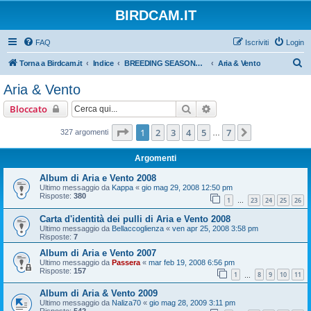
BIRDCAM.IT
FAQ
Iscriviti
Login
C
Torna a Birdcam.it
Indice
BREEDING SEASONS 2007-2008
Aria & Vento
e
Aria & Vento
r
Cerca
Ricerca avanzata
Bloccato
c
a
Pagina
1
di
7
1
2
3
4
5
7
Prossimo
327 argomenti
…
Argomenti
Album di Aria e Vento 2008
Ultimo messaggio da
Kappa
«
gio mag 29, 2008 12:50 pm
Risposte:
380
1
23
24
25
26
…
Carta d'identità dei pulli di Aria e Vento 2008
Ultimo messaggio da
Bellaccoglienza
«
ven apr 25, 2008 3:58 pm
Risposte:
7
Album di Aria e Vento 2007
Ultimo messaggio da
Passera
«
mar feb 19, 2008 6:56 pm
Risposte:
157
1
8
9
10
11
…
Album di Aria & Vento 2009
Ultimo messaggio da
Naliza70
«
gio mag 28, 2009 3:11 pm