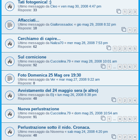
Tati fotogenica! :)
Ultimo messaggio da
Cleo
«
ven mag 30, 2008 4:47 pm
Risposte:
33
1
2
3
Affacciati...
Ultimo messaggio da
Giallorossadoc
«
gio mag 29, 2008 8:32 pm
Risposte:
18
1
2
Cerchiamo di capire...
Ultimo messaggio da
Naliza70
«
mer mag 28, 2008 7:53 pm
Risposte:
62
1
2
3
4
5
Sul cornicione
Ultimo messaggio da
Cucciolina.79
«
mer mag 28, 2008 10:01 am
Risposte:
92
1
4
5
6
7
…
Foto Domenica 25 Mag ore 19:30
Ultimo messaggio da
Ver
«
mar mag 27, 2008 9:22 am
Risposte:
8
Avvistamento del 24 maggio sera (e altro)
Ultimo messaggio da
Elj
«
lun mag 26, 2008 8:38 pm
Risposte:
48
1
2
3
4
Nuova perlustrazione
Ultimo messaggio da
Cucciolina.79
«
dom mag 25, 2008 10:54 am
Risposte:
91
1
4
5
6
7
…
Perlustrazione sotto il nido. Cronaca.
Ultimo messaggio da
Niseema
«
sab mag 24, 2008 4:20 pm
Risposte:
48
1
2
3
4