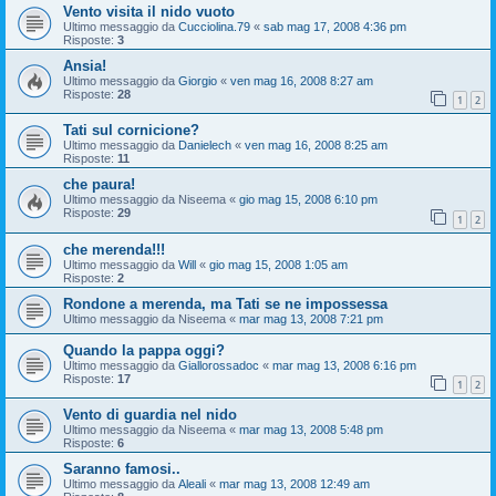
Vento visita il nido vuoto
Ultimo messaggio da
Cucciolina.79
«
sab mag 17, 2008 4:36 pm
Risposte:
3
Ansia!
Ultimo messaggio da
Giorgio
«
ven mag 16, 2008 8:27 am
Risposte:
28
1
2
Tati sul cornicione?
Ultimo messaggio da
Danielech
«
ven mag 16, 2008 8:25 am
Risposte:
11
che paura!
Ultimo messaggio da
Niseema
«
gio mag 15, 2008 6:10 pm
Risposte:
29
1
2
che merenda!!!
Ultimo messaggio da
Will
«
gio mag 15, 2008 1:05 am
Risposte:
2
Rondone a merenda, ma Tati se ne impossessa
Ultimo messaggio da
Niseema
«
mar mag 13, 2008 7:21 pm
Quando la pappa oggi?
Ultimo messaggio da
Giallorossadoc
«
mar mag 13, 2008 6:16 pm
Risposte:
17
1
2
Vento di guardia nel nido
Ultimo messaggio da
Niseema
«
mar mag 13, 2008 5:48 pm
Risposte:
6
Saranno famosi..
Ultimo messaggio da
Aleali
«
mar mag 13, 2008 12:49 am