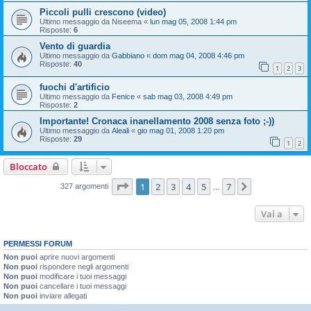
Piccoli pulli crescono (video)
Ultimo messaggio da
Niseema
«
lun mag 05, 2008 1:44 pm
Risposte:
6
Vento di guardia
Ultimo messaggio da
Gabbiano
«
dom mag 04, 2008 4:46 pm
Risposte:
40
1
2
3
fuochi d'artificio
Ultimo messaggio da
Fenice
«
sab mag 03, 2008 4:49 pm
Risposte:
2
Importante! Cronaca inanellamento 2008 senza foto ;-))
Ultimo messaggio da
Aleali
«
gio mag 01, 2008 1:20 pm
Risposte:
29
1
2
Bloccato
Pagina
1
di
7
1
2
3
4
5
7
Prossimo
327 argomenti
…
Vai a
PERMESSI FORUM
Non puoi
aprire nuovi argomenti
Non puoi
rispondere negli argomenti
Non puoi
modificare i tuoi messaggi
Non puoi
cancellare i tuoi messaggi
Non puoi
inviare allegati