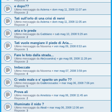
Risposte:
8
e dopo??
Ultimo messaggio da
Aslema
«
dom mag 11, 2008 11:07 am
Risposte:
2
Tati sull'orlo di una crisi di nervi
Ultimo messaggio da
Aslema
«
dom mag 11, 2008 11:05 am
Risposte:
2
aria e le prede
Ultimo messaggio da
Gabbiano
«
sab mag 10, 2008 9:29 am
Risposte:
2
Tati vuole mangiare il piede di Aria....
Ultimo messaggio da
Niseema
«
ven mag 09, 2008 8:53 am
Risposte:
1
Fare le foto dalla strada...
Ultimo messaggio da
Ale(ssandra)
«
gio mag 08, 2008 11:28 pm
Risposte:
2
Imbeccate
Ultimo messaggio da
Niseema
«
mer mag 07, 2008 3:59 pm
Risposte:
4
Ci vedo male o e' sparito un pullo ??
Ultimo messaggio da
Giallorossadoc
«
mar mag 06, 2008 7:06 pm
Risposte:
5
Prova ali
Ultimo messaggio da
Ametista
«
mar mag 06, 2008 11:45 am
Risposte:
2
Illuminato il nido ?
Ultimo messaggio da
Aleali
«
mar mag 06, 2008 12:06 am
Risposte:
3