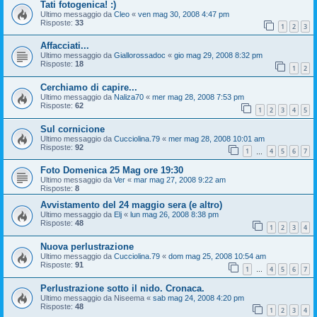
Tati fotogenica! :)
Ultimo messaggio da
Cleo
«
ven mag 30, 2008 4:47 pm
Risposte:
33
1
2
3
Affacciati...
Ultimo messaggio da
Giallorossadoc
«
gio mag 29, 2008 8:32 pm
Risposte:
18
1
2
Cerchiamo di capire...
Ultimo messaggio da
Naliza70
«
mer mag 28, 2008 7:53 pm
Risposte:
62
1
2
3
4
5
Sul cornicione
Ultimo messaggio da
Cucciolina.79
«
mer mag 28, 2008 10:01 am
Risposte:
92
1
4
5
6
7
…
Foto Domenica 25 Mag ore 19:30
Ultimo messaggio da
Ver
«
mar mag 27, 2008 9:22 am
Risposte:
8
Avvistamento del 24 maggio sera (e altro)
Ultimo messaggio da
Elj
«
lun mag 26, 2008 8:38 pm
Risposte:
48
1
2
3
4
Nuova perlustrazione
Ultimo messaggio da
Cucciolina.79
«
dom mag 25, 2008 10:54 am
Risposte:
91
1
4
5
6
7
…
Perlustrazione sotto il nido. Cronaca.
Ultimo messaggio da
Niseema
«
sab mag 24, 2008 4:20 pm
Risposte:
48
1
2
3
4