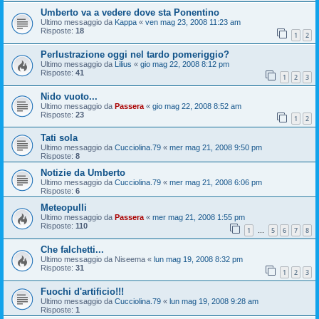
Umberto va a vedere dove sta Ponentino
Ultimo messaggio da
Kappa
«
ven mag 23, 2008 11:23 am
Risposte:
18
1
2
Perlustrazione oggi nel tardo pomeriggio?
Ultimo messaggio da
Lilius
«
gio mag 22, 2008 8:12 pm
Risposte:
41
1
2
3
Nido vuoto...
Ultimo messaggio da
Passera
«
gio mag 22, 2008 8:52 am
Risposte:
23
1
2
Tati sola
Ultimo messaggio da
Cucciolina.79
«
mer mag 21, 2008 9:50 pm
Risposte:
8
Notizie da Umberto
Ultimo messaggio da
Cucciolina.79
«
mer mag 21, 2008 6:06 pm
Risposte:
6
Meteopulli
Ultimo messaggio da
Passera
«
mer mag 21, 2008 1:55 pm
Risposte:
110
1
5
6
7
8
…
Che falchetti...
Ultimo messaggio da
Niseema
«
lun mag 19, 2008 8:32 pm
Risposte:
31
1
2
3
Fuochi d'artificio!!!
Ultimo messaggio da
Cucciolina.79
«
lun mag 19, 2008 9:28 am
Risposte:
1