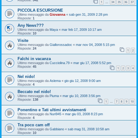
Risposte:
542
1
34
35
36
37
…
PICCOLA ESCURSIONE
Ultimo messaggio da
Giovanna
«
sab gen 31, 2009 2:28 pm
Risposte:
1
Any News???
Ultimo messaggio da
Maya
«
mar feb 17, 2009 10:17 am
Risposte:
10
Visite
Ultimo messaggio da
Giallorossadoc
«
mar nov 04, 2008 5:15 pm
Risposte:
24
1
2
Falchi in vacanza
Ultimo messaggio da
Cucciolina.79
«
mar giu 17, 2008 5:52 pm
Risposte:
45
1
2
3
4
Nel nido!
Ultimo messaggio da
Aslema
«
gio giu 12, 2008 9:00 am
Risposte:
4
Beccato nel nido!
Ultimo messaggio da
Piuma
«
mar giu 10, 2008 3:56 pm
Risposte:
138
1
7
8
9
10
…
Ponentino e Tati ultimi avvistamenti
Ultimo messaggio da
Nuri945
«
mar giu 03, 2008 8:23 pm
Risposte:
4
Tra poco cam off
Ultimo messaggio da
Gabbiano
«
sab mag 31, 2008 10:58 am
Risposte:
10