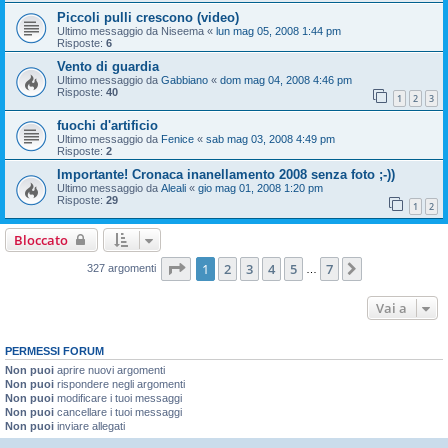
Piccoli pulli crescono (video)
Ultimo messaggio da
Niseema
«
lun mag 05, 2008 1:44 pm
Risposte:
6
Vento di guardia
Ultimo messaggio da
Gabbiano
«
dom mag 04, 2008 4:46 pm
Risposte:
40
1
2
3
fuochi d'artificio
Ultimo messaggio da
Fenice
«
sab mag 03, 2008 4:49 pm
Risposte:
2
Importante! Cronaca inanellamento 2008 senza foto ;-))
Ultimo messaggio da
Aleali
«
gio mag 01, 2008 1:20 pm
Risposte:
29
1
2
Bloccato
Pagina
1
di
7
1
2
3
4
5
7
Prossimo
327 argomenti
…
Vai a
PERMESSI FORUM
Non puoi
aprire nuovi argomenti
Non puoi
rispondere negli argomenti
Non puoi
modificare i tuoi messaggi
Non puoi
cancellare i tuoi messaggi
Non puoi
inviare allegati