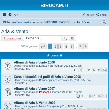
BIRDCAM.IT
FAQ
Iscriviti
Login
C
Torna a Birdcam.it
Indice
BREEDING SEASONS 2007-2008
Aria & Vento
e
Aria & Vento
r
Cerca
Ricerca avanzata
Bloccato
c
a
Pagina
1
di
7
1
2
3
4
5
7
Prossimo
327 argomenti
…
Argomenti
Album di Aria e Vento 2008
Ultimo messaggio da
Kappa
«
gio mag 29, 2008 12:50 pm
Risposte:
380
1
23
24
25
26
…
Carta d'identità dei pulli di Aria e Vento 2008
Ultimo messaggio da
Bellaccoglienza
«
ven apr 25, 2008 3:58 pm
Risposte:
7
Album di Aria e Vento 2007
Ultimo messaggio da
Passera
«
mar feb 19, 2008 6:56 pm
Risposte:
157
1
8
9
10
11
…
Album di Aria & Vento 2009
Ultimo messaggio da
Naliza70
«
gio mag 28, 2009 3:11 pm