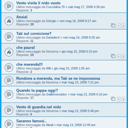
Vento visita il nido vuoto
Ultimo messaggio da
Cucciolina.79
«
sab mag 17, 2008 4:36 pm
Risposte:
3
Ansia!
Ultimo messaggio da
Giorgio
«
ven mag 16, 2008 8:27 am
Risposte:
28
1
2
Tati sul cornicione?
Ultimo messaggio da
Danielech
«
ven mag 16, 2008 8:25 am
Risposte:
11
che paura!
Ultimo messaggio da
Niseema
«
gio mag 15, 2008 6:10 pm
Risposte:
29
1
2
che merenda!!!
Ultimo messaggio da
Will
«
gio mag 15, 2008 1:05 am
Risposte:
2
Rondone a merenda, ma Tati se ne impossessa
Ultimo messaggio da
Niseema
«
mar mag 13, 2008 7:21 pm
Quando la pappa oggi?
Ultimo messaggio da
Giallorossadoc
«
mar mag 13, 2008 6:16 pm
Risposte:
17
1
2
Vento di guardia nel nido
Ultimo messaggio da
Niseema
«
mar mag 13, 2008 5:48 pm
Risposte:
6
Saranno famosi..
Ultimo messaggio da
Aleali
«
mar mag 13, 2008 12:49 am