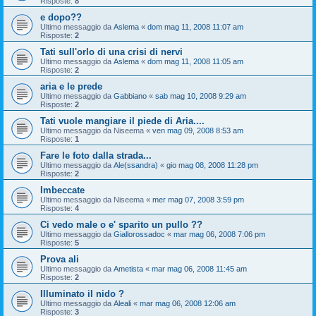
Risposte:
8
e dopo??
Ultimo messaggio da
Aslema
«
dom mag 11, 2008 11:07 am
Risposte:
2
Tati sull'orlo di una crisi di nervi
Ultimo messaggio da
Aslema
«
dom mag 11, 2008 11:05 am
Risposte:
2
aria e le prede
Ultimo messaggio da
Gabbiano
«
sab mag 10, 2008 9:29 am
Risposte:
2
Tati vuole mangiare il piede di Aria....
Ultimo messaggio da
Niseema
«
ven mag 09, 2008 8:53 am
Risposte:
1
Fare le foto dalla strada...
Ultimo messaggio da
Ale(ssandra)
«
gio mag 08, 2008 11:28 pm
Risposte:
2
Imbeccate
Ultimo messaggio da
Niseema
«
mer mag 07, 2008 3:59 pm
Risposte:
4
Ci vedo male o e' sparito un pullo ??
Ultimo messaggio da
Giallorossadoc
«
mar mag 06, 2008 7:06 pm
Risposte:
5
Prova ali
Ultimo messaggio da
Ametista
«
mar mag 06, 2008 11:45 am
Risposte:
2
Illuminato il nido ?
Ultimo messaggio da
Aleali
«
mar mag 06, 2008 12:06 am
Risposte:
3