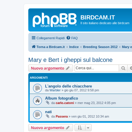
BIRDCAM.IT
Il sito italiano dedicato alle birdcam
Collegamenti Rapidi
FAQ
Torna a Birdcam.it
Indice
Breeding Season 2012
Mary e
Mary e Bert i gheppi sul balcone
Cer
Nuovo argomento
ARGOMENTI
L'angolo delle chiacchere
da
Warbler
»
gio giu 07, 2012 9:58 pm
Album fotografico
da
carlo.catoni
»
mer mag 23, 2012 4:05 pm
nati
da
Passera
»
ven giu 01, 2012 10:34 am
Nuovo argomento