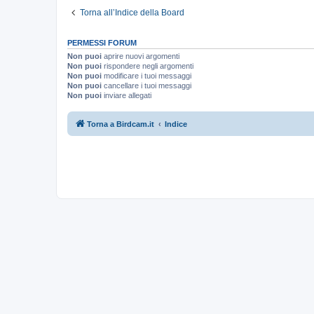
Torna all’Indice della Board
PERMESSI FORUM
Non puoi
aprire nuovi argomenti
Non puoi
rispondere negli argomenti
Non puoi
modificare i tuoi messaggi
Non puoi
cancellare i tuoi messaggi
Non puoi
inviare allegati
Torna a Birdcam.it
Indice