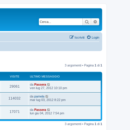
Cerca
Ricerca avanzata
Iscriviti
Login
3 argomenti • Pagina
1
di
1
VISITE
ULTIMO MESSAGGIO
U
da
Passera
V
29061
l
ven lug 27, 2012 10:10 pm
t
i
i
U
da
pamela
V
114032
m
l
mar lug 03, 2012 8:22 pm
s
o
t
m
i
i
i
e
U
da
Passera
m
V
17071
s
s
l
lun giu 04, 2012 7:54 pm
o
s
t
t
m
i
a
i
i
e
g
m
e
s
3 argomenti • Pagina
1
di
1
g
s
o
s
t
i