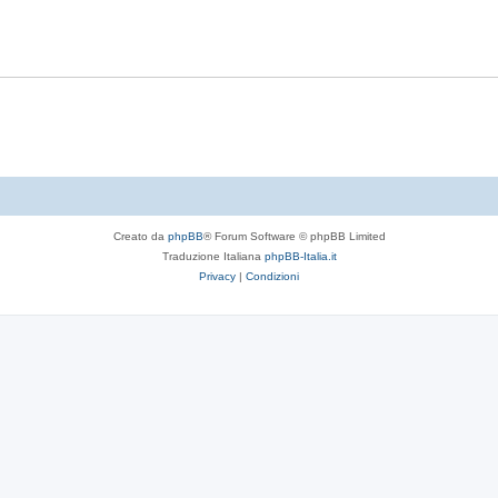
t
p
s
e
o
t
s
e
t
e
Creato da
phpBB
® Forum Software © phpBB Limited
Traduzione Italiana
phpBB-Italia.it
Privacy
|
Condizioni