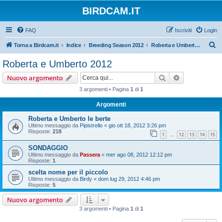
BIRDCAM.IT
FAQ
Iscriviti
Login
C
Torna a Birdcam.it
Indice
Breeding Season 2012
Roberta e Umberto 2012
e
Roberta e Umberto 2012
r
Cerca
Ricerca avan
Nuovo argomento
c
3 argomenti • Pagina
1
di
1
a
Argomenti
Roberta e Umberto le berte
Ultimo messaggio da
Pipistrello
«
gio ott 18, 2012 3:26 pm
Risposte:
218
1
12
13
14
15
…
SONDAGGIO
Ultimo messaggio da
Passera
«
mer ago 08, 2012 12:12 pm
Risposte:
1
scelta nome per il piccolo
Ultimo messaggio da
Birdy
«
dom lug 29, 2012 4:46 pm
Risposte:
5
Nuovo argomento
3 argomenti • Pagina
1
di
1