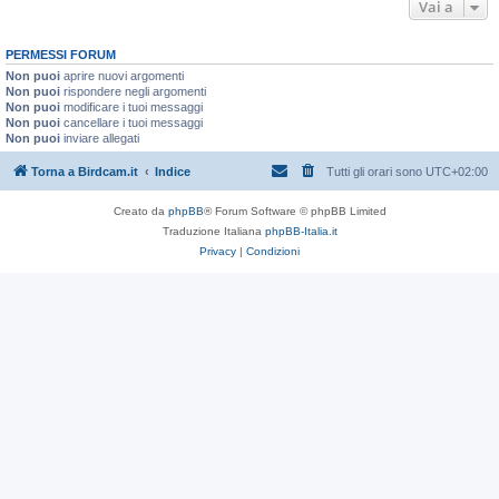
Vai a
PERMESSI FORUM
Non puoi
aprire nuovi argomenti
Non puoi
rispondere negli argomenti
Non puoi
modificare i tuoi messaggi
Non puoi
cancellare i tuoi messaggi
Non puoi
inviare allegati
Torna a Birdcam.it
Indice
Tutti gli orari sono
UTC+02:00
Creato da
phpBB
® Forum Software © phpBB Limited
Traduzione Italiana
phpBB-Italia.it
Privacy
|
Condizioni