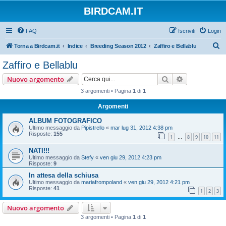
BIRDCAM.IT
FAQ
Iscriviti
Login
C
Torna a Birdcam.it
Indice
Breeding Season 2012
Zaffiro e Bellablu
e
Zaffiro e Bellablu
r
Cerca
Ricerca avan
Nuovo argomento
c
3 argomenti • Pagina
1
di
1
a
Argomenti
ALBUM FOTOGRAFICO
Ultimo messaggio da
Pipistrello
«
mar lug 31, 2012 4:38 pm
Risposte:
155
1
8
9
10
11
…
NATI!!!
Ultimo messaggio da
Stefy
«
ven giu 29, 2012 4:23 pm
Risposte:
9
In attesa della schiusa
Ultimo messaggio da
mariafrompoland
«
ven giu 29, 2012 4:21 pm
Risposte:
41
1
2
3
Nuovo argomento
3 argomenti • Pagina
1
di
1