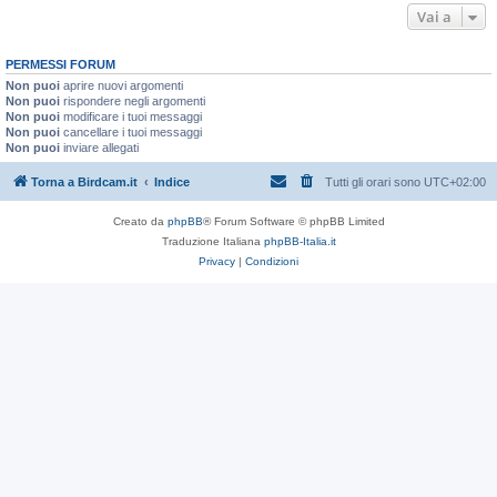
Vai a
PERMESSI FORUM
Non puoi
aprire nuovi argomenti
Non puoi
rispondere negli argomenti
Non puoi
modificare i tuoi messaggi
Non puoi
cancellare i tuoi messaggi
Non puoi
inviare allegati
Torna a Birdcam.it
Indice
Tutti gli orari sono
UTC+02:00
Creato da
phpBB
® Forum Software © phpBB Limited
Traduzione Italiana
phpBB-Italia.it
Privacy
|
Condizioni