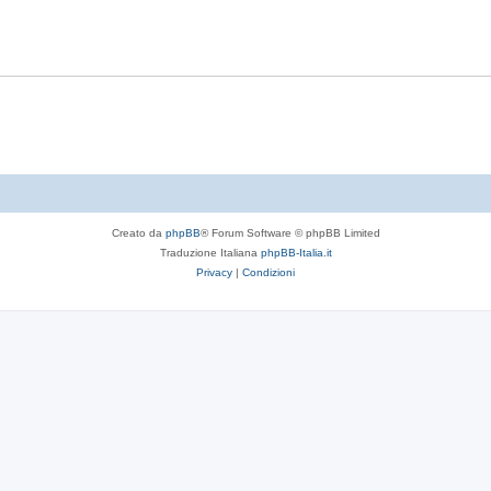
t
p
s
e
o
t
s
e
t
e
Creato da
phpBB
® Forum Software © phpBB Limited
Traduzione Italiana
phpBB-Italia.it
Privacy
|
Condizioni