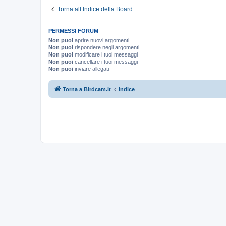
Torna all’Indice della Board
PERMESSI FORUM
Non puoi
aprire nuovi argomenti
Non puoi
rispondere negli argomenti
Non puoi
modificare i tuoi messaggi
Non puoi
cancellare i tuoi messaggi
Non puoi
inviare allegati
Torna a Birdcam.it
Indice