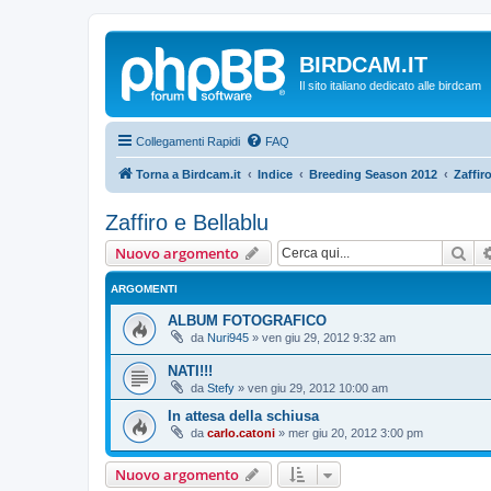
BIRDCAM.IT
Il sito italiano dedicato alle birdcam
Collegamenti Rapidi
FAQ
Torna a Birdcam.it
Indice
Breeding Season 2012
Zaffir
Zaffiro e Bellablu
Cer
Nuovo argomento
ARGOMENTI
ALBUM FOTOGRAFICO
da
Nuri945
»
ven giu 29, 2012 9:32 am
NATI!!!
da
Stefy
»
ven giu 29, 2012 10:00 am
In attesa della schiusa
da
carlo.catoni
»
mer giu 20, 2012 3:00 pm
Nuovo argomento