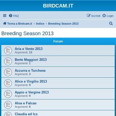
BIRDCAM.IT
FAQ
Iscriviti
Login
C
Torna a Birdcam.it
Indice
Breeding Season 2013
e
Breeding Season 2013
r
Forum
c
a
Aria e Vento 2013
Argomenti:
13
Berte Maggiori 2013
Argomenti:
1
Azzurra e Turchese
Argomenti:
3
Alice e Virgilio 2013
Argomenti:
9
Appio e Vergine 2013
Argomenti:
9
Aloa e Falcao
Argomenti:
8
Claudia ed Ics