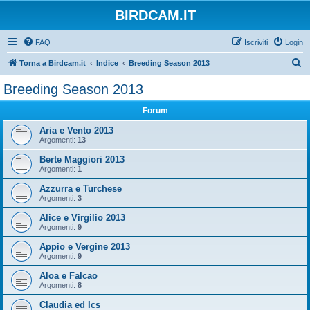
BIRDCAM.IT
FAQ
Iscriviti
Login
C
Torna a Birdcam.it
Indice
Breeding Season 2013
e
Breeding Season 2013
r
Forum
c
a
Aria e Vento 2013
Argomenti:
13
Berte Maggiori 2013
Argomenti:
1
Azzurra e Turchese
Argomenti:
3
Alice e Virgilio 2013
Argomenti:
9
Appio e Vergine 2013
Argomenti:
9
Aloa e Falcao
Argomenti:
8
Claudia ed Ics