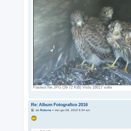
Pasteur76e.JPG (39.72 KiB) Visto 18017 volte
Re: Album Fotografico 2016
M
da
Roberta
»
mer giu 08, 2016 8:34 am
e
s
s
a
g
g