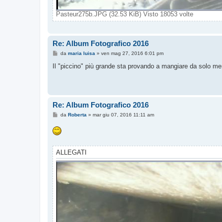
Pasteur275b.JPG (32.53 KiB) Visto 18053 volte
Re: Album Fotografico 2016
M
da
maria luisa
»
ven mag 27, 2016 6:01 pm
e
s
Il "piccino" più grande sta provando a mangiare da solo mentr
s
a
g
g
i
o
Re: Album Fotografico 2016
M
da
Roberta
»
mar giu 07, 2016 11:11 am
e
s
s
a
g
g
ALLEGATI
i
o