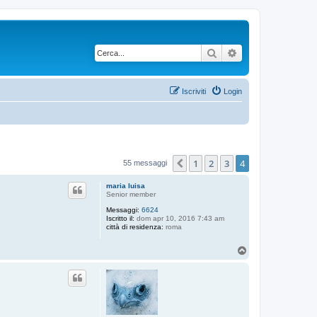
Cerca
Ricerca avanzata
Iscriviti
Login
1
2
3
4
Precedente
55 messaggi
maria luisa
Senior member
Messaggi:
6624
Iscritto il:
dom apr 10, 2016 7:43 am
città di residenza:
roma
T
o
p