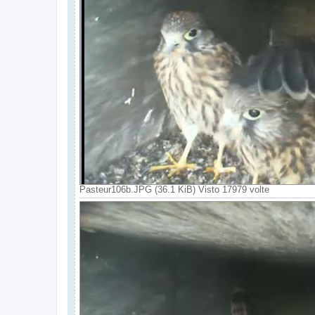
Pasteur106b.JPG (36.1 KiB) Visto 17979 volte