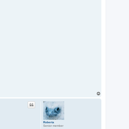
T
o
p
Roberta
Senior member