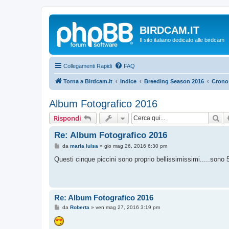
BIRDCAM.IT
Il sito italiano dedicato alle birdcam
Collegamenti Rapidi
FAQ
Torna a Birdcam.it
Indice
Breeding Season 2016
Crono 
Album Fotografico 2016
Ce
Rispondi
Re: Album Fotografico 2016
M
da
maria luisa
»
gio mag 26, 2016 6:30 pm
e
s
Questi cinque piccini sono proprio bellissimissimi.....sono 5
s
a
g
g
i
o
Re: Album Fotografico 2016
M
da
Roberta
»
ven mag 27, 2016 3:19 pm
e
s
s