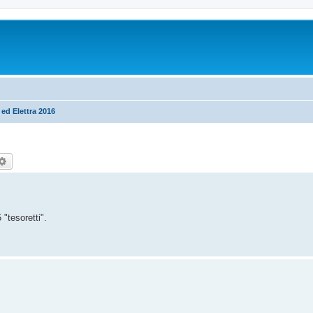
ed Elettra 2016
rca
Ricerca avanzata
 "tesoretti".