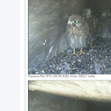
Pasteur76d.JPG (38.95 KiB) Visto 18017 volte