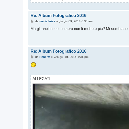
Re: Album Fotografico 2016
M
da
maria luisa
»
gio giu 09, 2016 6:38 am
e
s
Ma gli anellini col numero non li mettete più? Mi sembrano 
s
a
g
g
i
o
Re: Album Fotografico 2016
M
da
Roberta
»
ven giu 10, 2016 1:34 pm
e
s
s
a
g
g
ALLEGATI
i
o