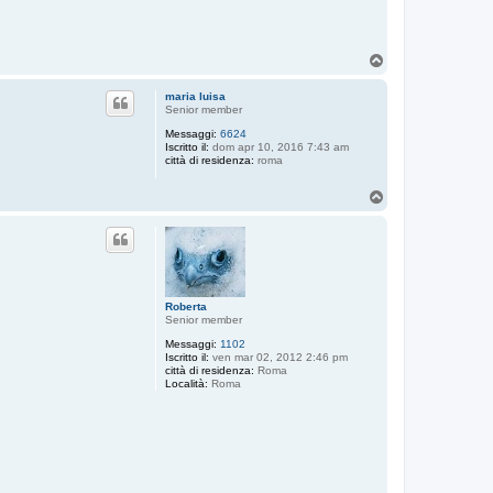
T
o
p
maria luisa
Senior member
Messaggi:
6624
Iscritto il:
dom apr 10, 2016 7:43 am
città di residenza:
roma
T
o
p
Roberta
Senior member
Messaggi:
1102
Iscritto il:
ven mar 02, 2012 2:46 pm
città di residenza:
Roma
Località:
Roma