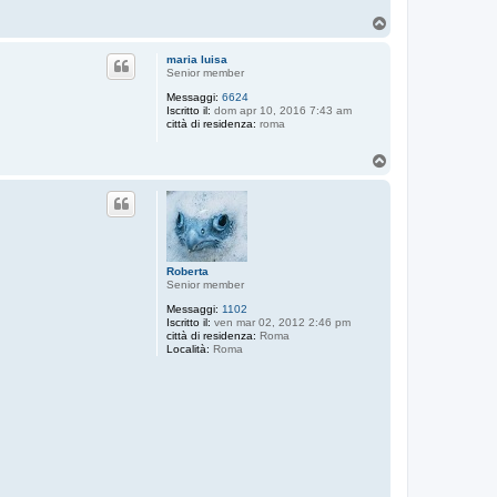
T
o
p
maria luisa
Senior member
Messaggi:
6624
Iscritto il:
dom apr 10, 2016 7:43 am
città di residenza:
roma
T
o
p
Roberta
Senior member
Messaggi:
1102
Iscritto il:
ven mar 02, 2012 2:46 pm
città di residenza:
Roma
Località:
Roma