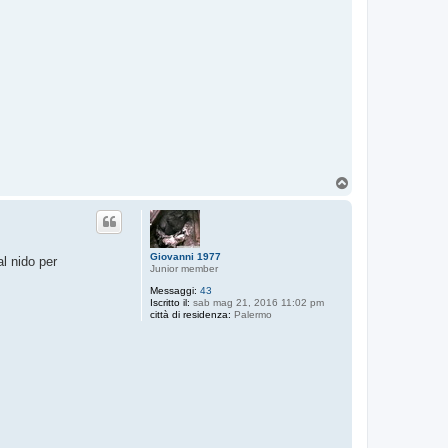
T
o
p
Giovanni 1977
al nido per
Junior member
Messaggi:
43
Iscritto il:
sab mag 21, 2016 11:02 pm
città di residenza:
Palermo