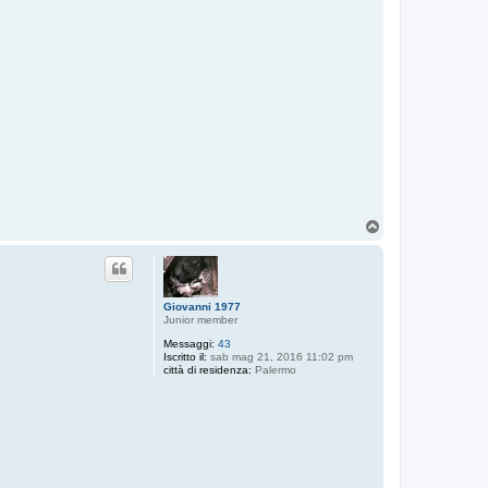
T
o
p
Giovanni 1977
Junior member
Messaggi:
43
Iscritto il:
sab mag 21, 2016 11:02 pm
città di residenza:
Palermo