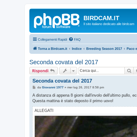
BIRDCAM.IT
Il sito italiano dedicato alle birdcam
Collegamenti Rapidi
FAQ
Torna a Birdcam.it
Indice
Breeding Season 2017
Paco e
Seconda covata del 2017
Ce
Rispondi
Seconda covata del 2017
M
da
Giovanni 1977
»
mer lug 26, 2017 8:58 pm
e
s
A distanza di appena 8 giorni dall'involo dell'ultimo pullo,
s
Questa mattina è stato deposto il primo uovo!
a
g
g
ALLEGATI
i
o