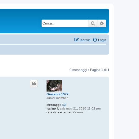
Cerca
Ricerca avanzata
Iscriviti
Login
9 messaggi • Pagina
1
di
1
Giovanni 1977
Junior member
Messaggi:
43
Iscritto il:
sab mag 21, 2016 11:02 pm
città di residenza:
Palermo