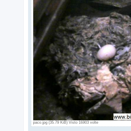
paco.jpg (35.79 KiB) Visto 16903 volte