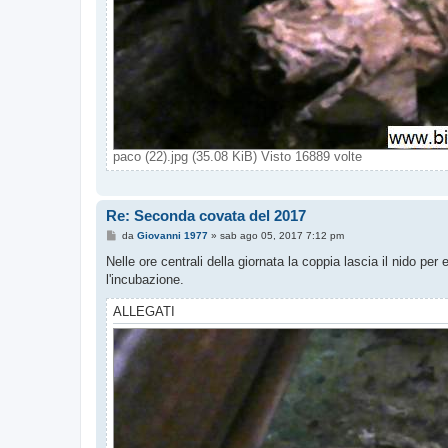
paco (22).jpg (35.08 KiB) Visto 16889 volte
Re: Seconda covata del 2017
M
da
Giovanni 1977
»
sab ago 05, 2017 7:12 pm
e
s
Nelle ore centrali della giornata la coppia lascia il nido per
s
l'incubazione.
a
g
g
ALLEGATI
i
o