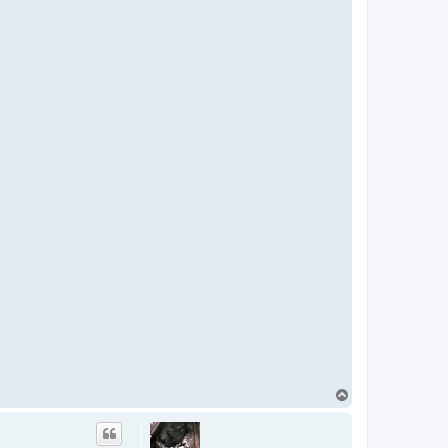
T
o
p