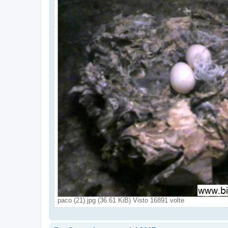
paco (21).jpg (36.61 KiB) Visto 16891 volte