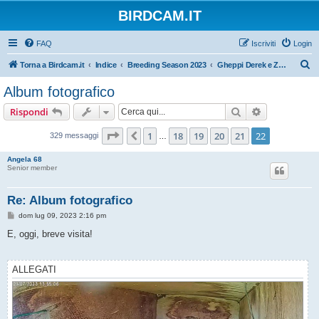
BIRDCAM.IT
FAQ
Iscriviti
Login
C
Torna a Birdcam.it
Indice
Breeding Season 2023
Gheppi Derek e Zoe 2023
e
Album fotografico
r
Cerca
Ricerca avan
Rispondi
c
a
Pagina
22
di
22
1
18
19
20
21
22
Precedente
329 messaggi
…
Angela 68
Senior member
Re: Album fotografico
M
dom lug 09, 2023 2:16 pm
e
s
E, oggi, breve visita!
s
a
g
g
ALLEGATI
i
o