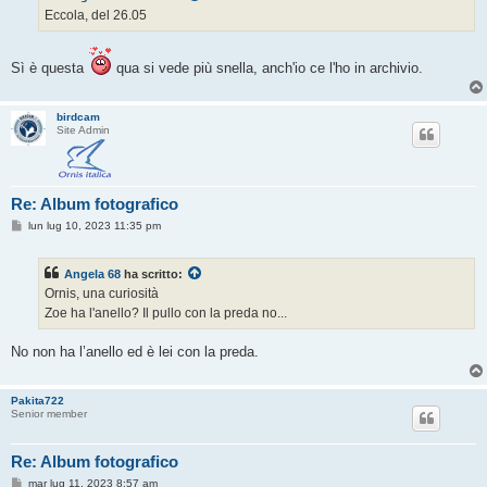
g
Eccola, del 26.05
g
i
o
Sì è questa
qua si vede più snella, anch'io ce l'ho in archivio.
birdcam
Site Admin
Re: Album fotografico
M
lun lug 10, 2023 11:35 pm
e
s
s
Angela 68
ha scritto:
a
g
Ornis, una curiosità
g
Zoe ha l'anello? Il pullo con la preda no...
i
o
No non ha l’anello ed è lei con la preda.
Pakita722
Senior member
Re: Album fotografico
M
mar lug 11, 2023 8:57 am