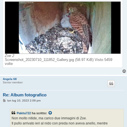
Zoe 2
Screenshot_20230710_111852_Gallery.jpg (58.97 KiB) Visto 5459
volte
Angela 68
Senior member
Re: Album fotografico
M
lun lug 10, 2023 2:09 pm
e
s
s
Pakita722
ha scritto:
a
g
Non molto nitide, ma carico due immagini di Zoe.
g
Il pullo arrivato ieri al nido con preda non aveva anello, mentre
i