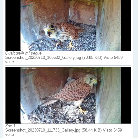
Qualcun@ mi segue
Screenshot_20230710_105602_Gallery.jpg (70.85 KiB) Visto 5459
volte
Zoe 1
Screenshot_20230710_111733_Gallery.jpg (58.44 KiB) Visto 5459
volte