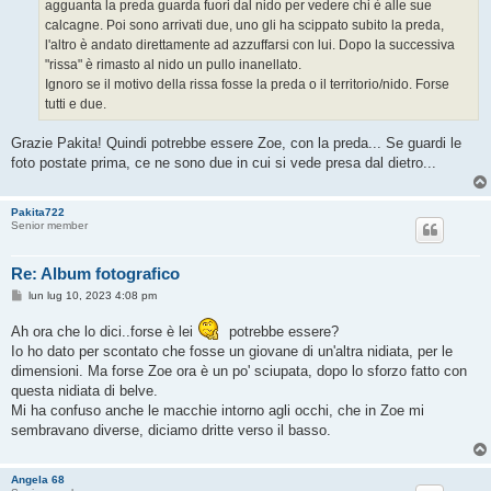
o
agguanta la preda guarda fuori dal nido per vedere chi è alle sue
calcagne. Poi sono arrivati due, uno gli ha scippato subito la preda,
l'altro è andato direttamente ad azzuffarsi con lui. Dopo la successiva
"rissa" è rimasto al nido un pullo inanellato.
Ignoro se il motivo della rissa fosse la preda o il territorio/nido. Forse
tutti e due.
Grazie Pakita! Quindi potrebbe essere Zoe, con la preda... Se guardi le
foto postate prima, ce ne sono due in cui si vede presa dal dietro...
Pakita722
Senior member
Re: Album fotografico
M
lun lug 10, 2023 4:08 pm
e
s
Ah ora che lo dici..forse è lei
potrebbe essere?
s
a
Io ho dato per scontato che fosse un giovane di un'altra nidiata, per le
g
dimensioni. Ma forse Zoe ora è un po' sciupata, dopo lo sforzo fatto con
g
i
questa nidiata di belve.
o
Mi ha confuso anche le macchie intorno agli occhi, che in Zoe mi
sembravano diverse, diciamo dritte verso il basso.
Angela 68