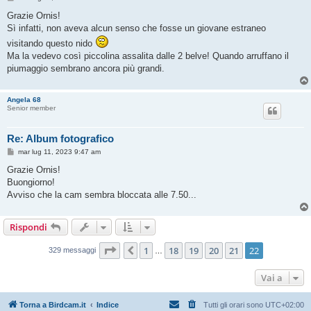
e
s
Grazie Ornis!
s
Sì infatti, non aveva alcun senso che fosse un giovane estraneo
a
g
visitando questo nido
g
Ma la vedevo così piccolina assalita dalle 2 belve! Quando arruffano il
i
o
piumaggio sembrano ancora più grandi.
Angela 68
Senior member
Re: Album fotografico
M
mar lug 11, 2023 9:47 am
e
s
Grazie Ornis!
s
Buongiorno!
a
g
Avviso che la cam sembra bloccata alle 7.50...
g
i
o
Rispondi
Pagina
22
di
22
1
18
19
20
21
22
Precedente
329 messaggi
…
Vai a
Torna a Birdcam.it
Indice
Tutti gli orari sono
UTC+02:00