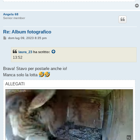
Angela 68
Senior member
Re: Album fotografico
M
dom lug 09, 2023 8:35 pm
e
s
s
laura_23
ha scritto:
a
g
13:52
g
i
o
Brava! Stavo per postarle anche io!
Manca solo la lotta
ALLEGATI