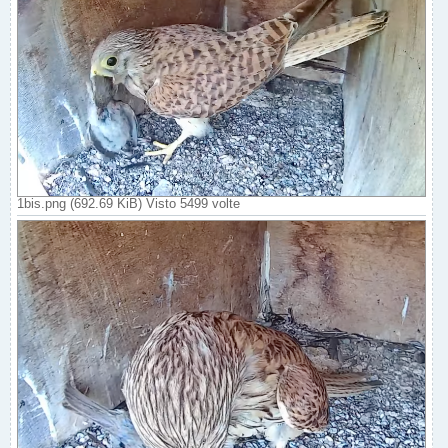
1bis.png (692.69 KiB) Visto 5499 volte