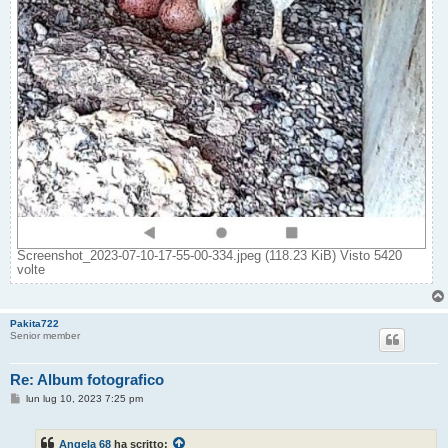
Screenshot_2023-07-10-17-55-00-334.jpeg (118.23 KiB) Visto 5420
volte
Pakita722
Senior member
Re: Album fotografico
M
lun lug 10, 2023 7:25 pm
e
s
s
Angela 68
ha scritto:
a