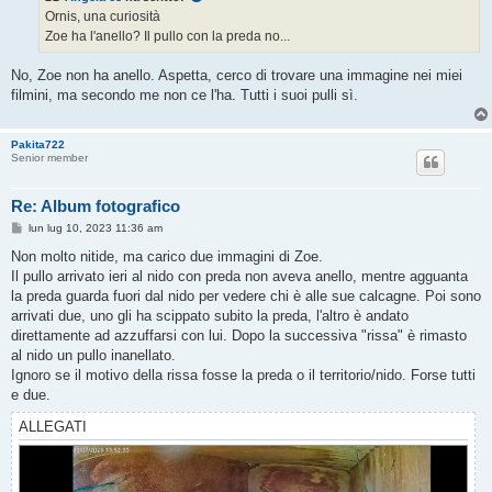
g
Ornis, una curiosità
g
Zoe ha l'anello? Il pullo con la preda no...
i
o
No, Zoe non ha anello. Aspetta, cerco di trovare una immagine nei miei
filmini, ma secondo me non ce l'ha. Tutti i suoi pulli sì.
Pakita722
Senior member
Re: Album fotografico
M
lun lug 10, 2023 11:36 am
e
s
Non molto nitide, ma carico due immagini di Zoe.
s
Il pullo arrivato ieri al nido con preda non aveva anello, mentre agguanta
a
g
la preda guarda fuori dal nido per vedere chi è alle sue calcagne. Poi sono
g
arrivati due, uno gli ha scippato subito la preda, l'altro è andato
i
o
direttamente ad azzuffarsi con lui. Dopo la successiva "rissa" è rimasto
al nido un pullo inanellato.
Ignoro se il motivo della rissa fosse la preda o il territorio/nido. Forse tutti
e due.
ALLEGATI