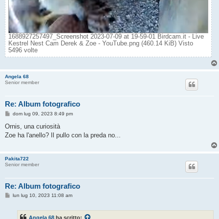
1688927257497_Screenshot 2023-07-09 at 19-59-01 Birdcam.it - Live
Kestrel Nest Cam Derek & Zoe - YouTube.png (460.14 KiB) Visto
5496 volte
Angela 68
Senior member
Re: Album fotografico
M
dom lug 09, 2023 8:49 pm
e
s
Ornis, una curiosità
s
Zoe ha l'anello? Il pullo con la preda no...
a
g
g
i
Pakita722
o
Senior member
Re: Album fotografico
M
lun lug 10, 2023 11:08 am
e
s
s
Angela 68
ha scritto:
a