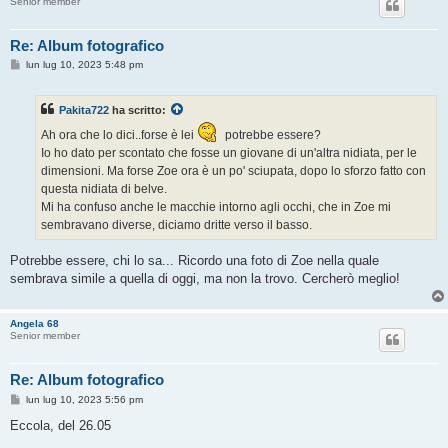
Senior member
Re: Album fotografico
M
lun lug 10, 2023 5:48 pm
e
s
s
Pakita722
ha scritto:
a
g
Ah ora che lo dici..forse è lei
potrebbe essere?
g
i
Io ho dato per scontato che fosse un giovane di un'altra nidiata, per le
o
dimensioni. Ma forse Zoe ora è un po' sciupata, dopo lo sforzo fatto con
questa nidiata di belve.
Mi ha confuso anche le macchie intorno agli occhi, che in Zoe mi
sembravano diverse, diciamo dritte verso il basso.
Potrebbe essere, chi lo sa... Ricordo una foto di Zoe nella quale
sembrava simile a quella di oggi, ma non la trovo. Cercherò meglio!
Angela 68
Senior member
Re: Album fotografico
M
lun lug 10, 2023 5:56 pm
e
s
Eccola, del 26.05
s
a