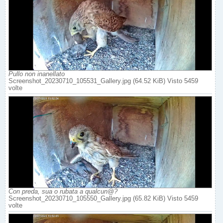
Pullo non inanellato
Screenshot_20230710_105531_Gallery.jpg (64.52 KiB) Visto 5459
volte
Con preda, sua o rubata a qualcun@?
Screenshot_20230710_105550_Gallery.jpg (65.82 KiB) Visto 5459
volte