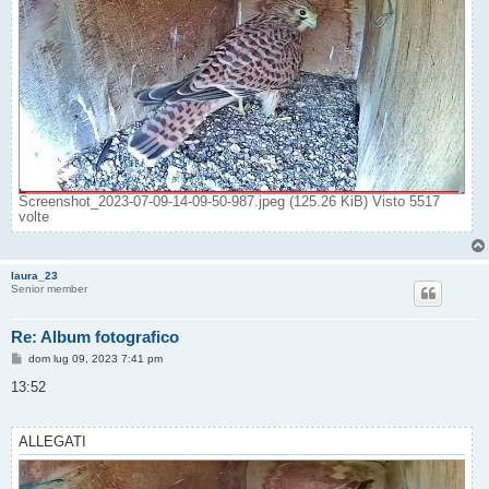
Screenshot_2023-07-09-14-09-50-987.jpeg (125.26 KiB) Visto 5517
volte
laura_23
Senior member
Re: Album fotografico
M
dom lug 09, 2023 7:41 pm
e
s
13:52
s
a
g
g
ALLEGATI
i
o