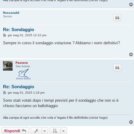
o
Rossana66
Senior
Re: Sondaggio
M
gio mag 01, 2025 12:10 pm
e
s
Sempre in corso il sondaggio votazione ? Abbiamo i nomi definitivi?
s
a
g
g
i
Passera
o
Site Admin
Re: Sondaggio
M
gio mag 01, 2025 1:18 pm
e
s
Sono stati votati dopo i tempi previsti per il sondaggio che non si è
s
chiuso.facciamo un ballottaggio
a
g
g
i
Alla zampa di ogni uccello che vola e' legato il filo dell'infinito.(victor hugo)
o
Rispondi