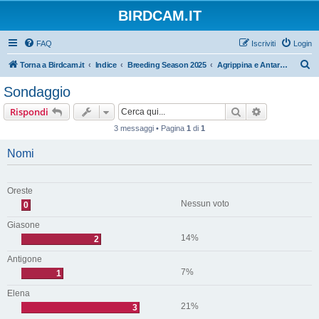
BIRDCAM.IT
FAQ
Iscriviti
Login
C
Torna a Birdcam.it
Indice
Breeding Season 2025
Agrippina e Antares 2025
e
Sondaggio
r
Cerca
Ricerca avan
Rispondi
c
3 messaggi • Pagina
1
di
1
a
Nomi
Oreste
Nessun voto
0
Giasone
14%
2
Antigone
7%
1
Elena
21%
3