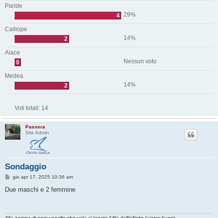
Paride
29%
4
Calliope
14%
2
Aiace
Nessun voto
0
Medea
14%
2
Voti totali:
14
Passera
Site Admin
Sondaggio
M
gio apr 17, 2025 10:36 am
e
s
Due maschi e 2 femmine
s
a
g
g
i
Alla zampa di ogni uccello che vola e' legato il filo dell'infinito.(victor hugo)