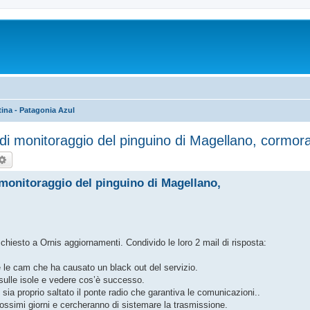
ina - Patagonia Azul
i monitoraggio del pinguino di Magellano, cormora
rca
Ricerca avanzata
monitoraggio del pinguino di Magellano,
chiesto a Ornis aggiornamenti. Condivido le loro 2 mail di risposta:
te le cam che ha causato un black out del servizio.
sulle isole e vedere cos’è successo.
ia proprio saltato il ponte radio che garantiva le comunicazioni..
ossimi giorni e cercheranno di sistemare la trasmissione.