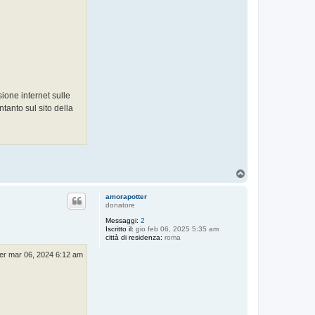
ione internet sulle
tanto sul sito della
T
o
p
amorapotter
donatore
Messaggi:
2
Iscritto il:
gio feb 06, 2025 5:35 am
città di residenza:
roma
er mar 06, 2024 6:12 am