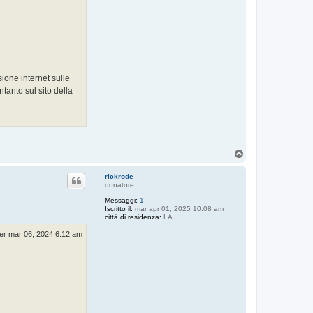
ione internet sulle
tanto sul sito della
T
o
p
rickrode
donatore
Messaggi:
1
Iscritto il:
mar apr 01, 2025 10:08 am
città di residenza:
LA
er mar 06, 2024 6:12 am