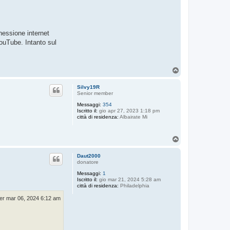
nessione internet
YouTube. Intanto sul
T
o
p
Silvy19R
Senior member
Messaggi:
354
Iscritto il:
gio apr 27, 2023 1:18 pm
città di residenza:
Albairate Mi
T
o
p
Daut2000
donatore
Messaggi:
1
Iscritto il:
gio mar 21, 2024 5:28 am
città di residenza:
Philadelphia
er mar 06, 2024 6:12 am