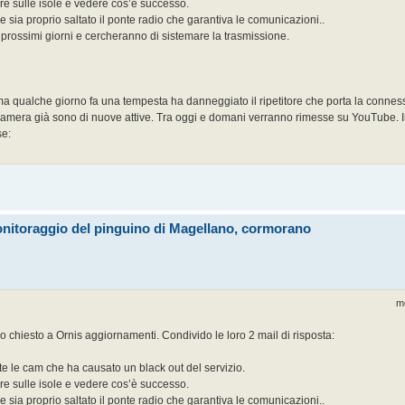
e sulle isole e vedere cos’è successo.
sia proprio saltato il ponte radio che garantiva le comunicazioni..
prossimi giorni e cercheranno di sistemare la trasmissione.
 ma qualche giorno fa una tempesta ha danneggiato il ripetitore che porta la conness
ecamera già sono di nuove attive. Tra oggi e domani verranno rimesse su YouTube. In
se:
onitoraggio del pinguino di Magellano, cormorano
m
o chiesto a Ornis aggiornamenti. Condivido le loro 2 mail di risposta:
ate le cam che ha causato un black out del servizio.
e sulle isole e vedere cos’è successo.
sia proprio saltato il ponte radio che garantiva le comunicazioni..