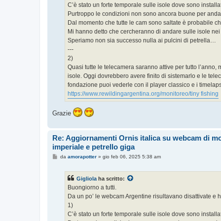
C’è stato un forte temporale sulle isole dove sono install
Purtroppo le condizioni non sono ancora buone per andar
Dal momento che tutte le cam sono saltate è probabile che 
Mi hanno detto che cercheranno di andare sulle isole nei 
Speriamo non sia successo nulla ai pulcini di petrella…
---
2)
Quasi tutte le telecamera saranno attive per tutto l’anno,
isole. Oggi dovrebbero avere finito di sistemarlo e le tel
fondazione puoi vederle con il player classico e i timelap
https://www.rewildingargentina.org/monitoreo/
tiny fishing
Grazie
Re: Aggiornamenti Ornis italica su webcam di m
imperiale e petrello giga
M
da
amorapotter
»
gio feb 06, 2025 5:38 am
e
s
s
Gigliola
ha scritto:
a
g
Buongiorno a tutti.
g
Da un po’ le webcam Argentine risultavano disattivate e h
i
o
1)
C’è stato un forte temporale sulle isole dove sono install