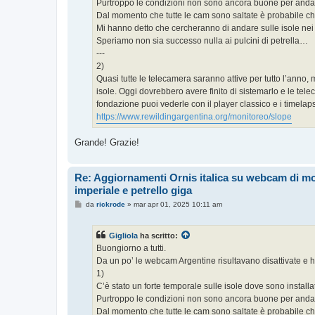
Purtroppo le condizioni non sono ancora buone per andar
Dal momento che tutte le cam sono saltate è probabile che 
Mi hanno detto che cercheranno di andare sulle isole nei 
Speriamo non sia successo nulla ai pulcini di petrella…
---
2)
Quasi tutte le telecamera saranno attive per tutto l’anno,
isole. Oggi dovrebbero avere finito di sistemarlo e le tel
fondazione puoi vederle con il player classico e i timelap
https://www.rewildingargentina.org/monitoreo/
slope
Grande! Grazie!
Re: Aggiornamenti Ornis italica su webcam di m
imperiale e petrello giga
M
da
rickrode
»
mar apr 01, 2025 10:11 am
e
s
s
Gigliola
ha scritto:
a
g
Buongiorno a tutti.
g
Da un po’ le webcam Argentine risultavano disattivate e h
i
o
1)
C’è stato un forte temporale sulle isole dove sono install
Purtroppo le condizioni non sono ancora buone per andar
Dal momento che tutte le cam sono saltate è probabile che 