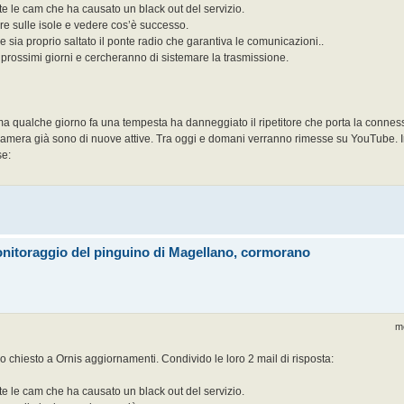
ate le cam che ha causato un black out del servizio.
e sulle isole e vedere cos’è successo.
sia proprio saltato il ponte radio che garantiva le comunicazioni..
prossimi giorni e cercheranno di sistemare la trasmissione.
 ma qualche giorno fa una tempesta ha danneggiato il ripetitore che porta la conness
ecamera già sono di nuove attive. Tra oggi e domani verranno rimesse su YouTube. In
se:
onitoraggio del pinguino di Magellano, cormorano
m
o chiesto a Ornis aggiornamenti. Condivido le loro 2 mail di risposta:
ate le cam che ha causato un black out del servizio.