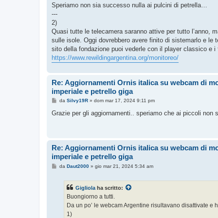
Speriamo non sia successo nulla ai pulcini di petrella…
---
2)
Quasi tutte le telecamera saranno attive per tutto l’anno, 
sulle isole. Oggi dovrebbero avere finito di sistemarlo e l
sito della fondazione puoi vederle con il player classico e i
https://www.rewildingargentina.org/monitoreo/
Re: Aggiornamenti Ornis italica su webcam di m
imperiale e petrello giga
M
da
Silvy19R
»
dom mar 17, 2024 9:11 pm
e
s
Grazie per gli aggiornamenti.. speriamo che ai piccoli non 
s
a
g
g
i
Re: Aggiornamenti Ornis italica su webcam di m
o
imperiale e petrello giga
M
da
Daut2000
»
gio mar 21, 2024 5:34 am
e
s
s
Gigliola
ha scritto:
a
g
Buongiorno a tutti.
g
Da un po’ le webcam Argentine risultavano disattivate e h
i
o
1)