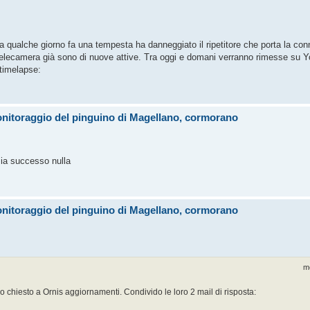
ma qualche giorno fa una tempesta ha danneggiato il ripetitore che porta la con
e telecamera già sono di nuove attive. Tra oggi e domani verranno rimesse su 
 timelapse:
onitoraggio del pinguino di Magellano, cormorano
sia successo nulla
onitoraggio del pinguino di Magellano, cormorano
m
o chiesto a Ornis aggiornamenti. Condivido le loro 2 mail di risposta: