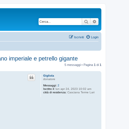
Cerca
Ricerca avanzata
Iscriviti
Login
no imperiale e petrello gigante
5 messaggi • Pagina
1
di
1
Gigliola
donatore
Messaggi:
2
Iscritto il:
lun apr 24, 2023 10:02 am
città di residenza:
Casciana Terme Lari