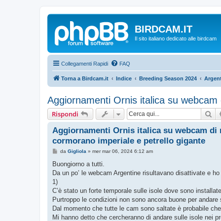
BIRDCAM.IT
Il sito italiano dedicato alle birdcam
Collegamenti Rapidi
FAQ
Torna a Birdcam.it
Indice
Breeding Season 2024
Argent
Aggiornamenti Ornis italica su webcam d
Ce
Rispondi
Aggiornamenti Ornis italica su webcam di 
cormorano imperiale e petrello gigante
M
da
Gigliola
»
mer mar 06, 2024 6:12 am
e
s
Buongiorno a tutti.
s
Da un po’ le webcam Argentine risultavano disattivate e ho 
a
g
1)
g
C’è stato un forte temporale sulle isole dove sono installa
i
o
Purtroppo le condizioni non sono ancora buone per andare 
Dal momento che tutte le cam sono saltate è probabile che s
Mi hanno detto che cercheranno di andare sulle isole nei pr