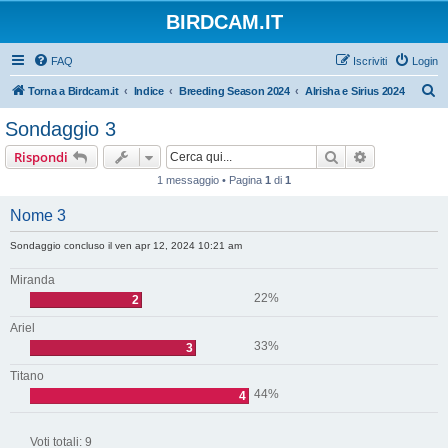
BIRDCAM.IT
FAQ
Iscriviti
Login
C
Torna a Birdcam.it
Indice
Breeding Season 2024
Alrisha e Sirius 2024
e
Sondaggio 3
r
Cerca
Ricerca avan
Rispondi
c
1 messaggio • Pagina
1
di
1
a
Nome 3
Sondaggio concluso il ven apr 12, 2024 10:21 am
Miranda
22%
2
Ariel
33%
3
Titano
44%
4
Voti totali:
9