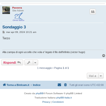
Passera
Site Admin
Sondaggio 3
M
mar apr 09, 2024 10:21 am
e
s
Terzo
s
a
g
g
i
Alla zampa di ogni uccello che vola e' legato il filo dell'infinito.(victor hugo)
o
Rispondi
1 messaggio • Pagina
1
di
1
Vai a
Torna a Birdcam.it
Indice
Tutti gli orari sono
UTC+02:00
Creato da
phpBB
® Forum Software © phpBB Limited
Traduzione Italiana
phpBB-Italia.it
Privacy
|
Condizioni