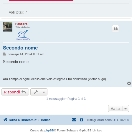
Voti totali:
7
Passera
Site Admin
Secondo nome
M
dom apr 14, 2024 9:01 am
e
s
Secondo nome
s
a
g
g
i
Alla zampa di ogni uccello che vola e' legato il filo dell'infinito.(victor hugo)
o
Rispondi
1 messaggio • Pagina
1
di
1
Vai a
Torna a Birdcam.it
Indice
Tutti gli orari sono
UTC+02:00
Creato da
phpBB
® Forum Software © phpBB Limited