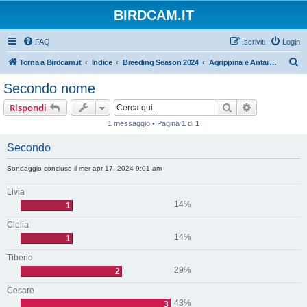
BIRDCAM.IT
FAQ
Iscriviti
Login
C
Torna a Birdcam.it
Indice
Breeding Season 2024
Agrippina e Antares 2024
e
Secondo nome
r
Cerca
Ricerca avan
Rispondi
c
1 messaggio • Pagina
1
di
1
a
Secondo
Sondaggio concluso il mer apr 17, 2024 9:01 am
Livia
14%
1
Clelia
14%
1
Tiberio
29%
2
Cesare
43%
3