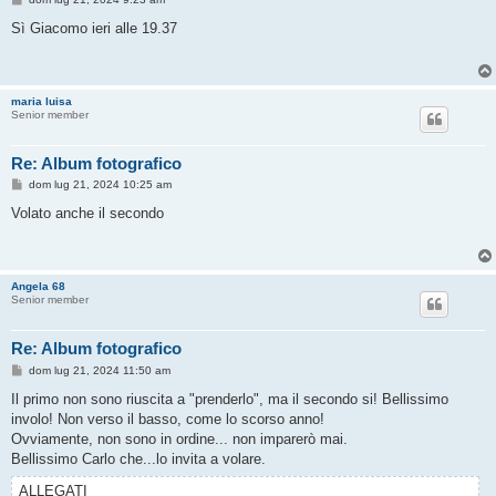
e
s
Sì Giacomo ieri alle 19.37
s
a
g
g
i
maria luisa
o
Senior member
Re: Album fotografico
M
dom lug 21, 2024 10:25 am
e
s
Volato anche il secondo
s
a
g
g
i
Angela 68
o
Senior member
Re: Album fotografico
M
dom lug 21, 2024 11:50 am
e
s
Il primo non sono riuscita a "prenderlo", ma il secondo si! Bellissimo
s
involo! Non verso il basso, come lo scorso anno!
a
g
Ovviamente, non sono in ordine... non imparerò mai.
g
Bellissimo Carlo che...lo invita a volare.
i
o
ALLEGATI