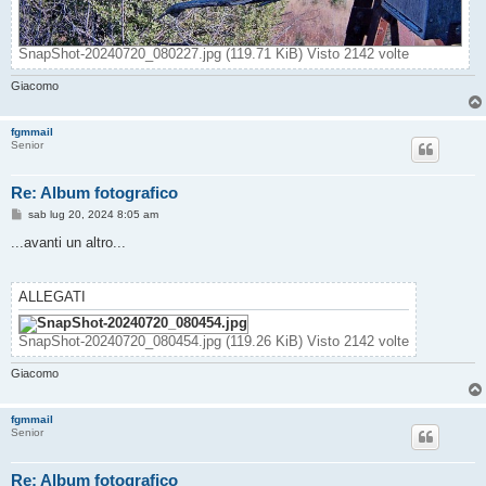
SnapShot-20240720_080227.jpg (119.71 KiB) Visto 2142 volte
Giacomo
fgmmail
Senior
Re: Album fotografico
M
sab lug 20, 2024 8:05 am
e
s
...avanti un altro...
s
a
g
g
ALLEGATI
i
o
SnapShot-20240720_080454.jpg (119.26 KiB) Visto 2142 volte
Giacomo
fgmmail
Senior
Re: Album fotografico