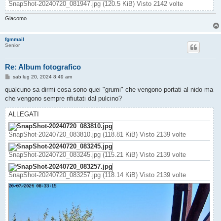
SnapShot-20240720_081947.jpg (120.5 KiB) Visto 2142 volte
Giacomo
fgmmail
Senior
Re: Album fotografico
M
sab lug 20, 2024 8:49 am
e
s
qualcuno sa dirmi cosa sono quei "grumi" che vengono portati al nido ma
s
che vengono sempre rifiutati dal pulcino?
a
g
g
ALLEGATI
i
o
SnapShot-20240720_083810.jpg (118.81 KiB) Visto 2139 volte
SnapShot-20240720_083245.jpg (115.21 KiB) Visto 2139 volte
SnapShot-20240720_083257.jpg (118.14 KiB) Visto 2139 volte