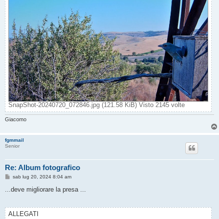
SnapShot-20240720_072846.jpg (121.58 KiB) Visto 2145 volte
Giacomo
fgmmail
Senior
Re: Album fotografico
M
sab lug 20, 2024 8:04 am
e
s
...deve migliorare la presa ...
s
a
g
g
ALLEGATI
i