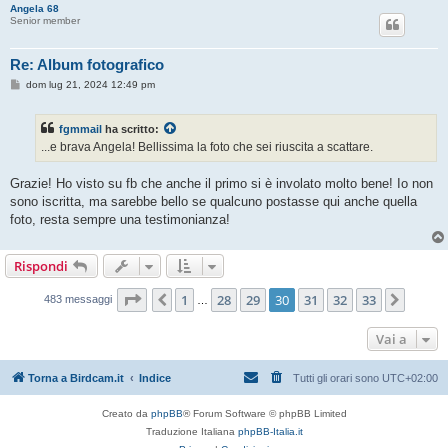
Angela 68
Senior member
Re: Album fotografico
M
dom lug 21, 2024 12:49 pm
e
s
s
fgmmail
ha scritto:
a
g
...e brava Angela! Bellissima la foto che sei riuscita a scattare.
g
i
o
Grazie! Ho visto su fb che anche il primo si è involato molto bene! Io non
sono iscritta, ma sarebbe bello se qualcuno postasse qui anche quella
foto, resta sempre una testimonianza!
Rispondi
Pagina
30
di
33
1
28
29
30
31
32
33
Precedente
Pross
483 messaggi
…
Vai a
Torna a Birdcam.it
Indice
Tutti gli orari sono
UTC+02:00
Creato da
phpBB
® Forum Software © phpBB Limited
Traduzione Italiana
phpBB-Italia.it