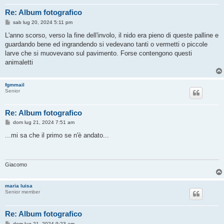
Re: Album fotografico
M
sab lug 20, 2024 5:11 pm
e
s
L'anno scorso, verso la fine dell'involo, il nido era pieno di queste palline e
s
guardando bene ed ingrandendo si vedevano tanti o vermetti o piccole
a
g
larve che si muovevano sul pavimento. Forse contengono questi
g
animaletti
i
o
fgmmail
Senior
Re: Album fotografico
M
dom lug 21, 2024 7:51 am
e
s
...mi sa che il primo se n'è andato...
s
a
g
g
i
Giacomo
o
maria luisa
Senior member
Re: Album fotografico
M
dom lug 21, 2024 9:23 am