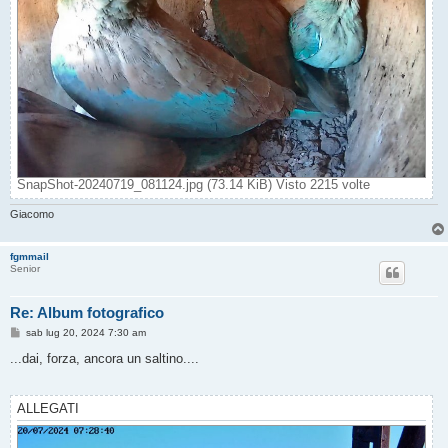
SnapShot-20240719_081124.jpg (73.14 KiB) Visto 2215 volte
Giacomo
fgmmail
Senior
Re: Album fotografico
M
sab lug 20, 2024 7:30 am
e
s
...dai, forza, ancora un saltino....
s
a
g
g
ALLEGATI
i
o