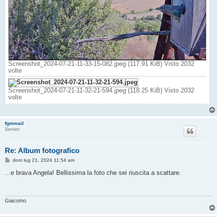
Screenshot_2024-07-21-11-33-15-082.jpeg (117.91 KiB) Visto 2032
volte
Screenshot_2024-07-21-11-32-21-594.jpeg (118.25 KiB) Visto 2032
volte
fgmmail
Senior
Re: Album fotografico
M
dom lug 21, 2024 11:54 am
e
s
...e brava Angela! Bellissima la foto che sei riuscita a scattare.
s
a
g
g
i
Giacomo
o