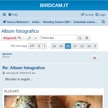
BIRDCAM.IT
FAQ
Iscriviti
Login
C
Torna a Birdcam.it
Indice
Breeding Season 2024
Ghiandaie marine 2024
e
Album fotografico
r
Cerca
Ricerca avan
Rispondi
c
a
Pagina
30
di
33
1
28
29
30
31
32
33
Precedente
Pross
483 messaggi
…
fgmmail
Senior
Re: Album fotografico
M
ven lug 19, 2024 8:12 am
e
s
...Microbo in angolo...
s
a
g
g
ALLEGATI
i
o