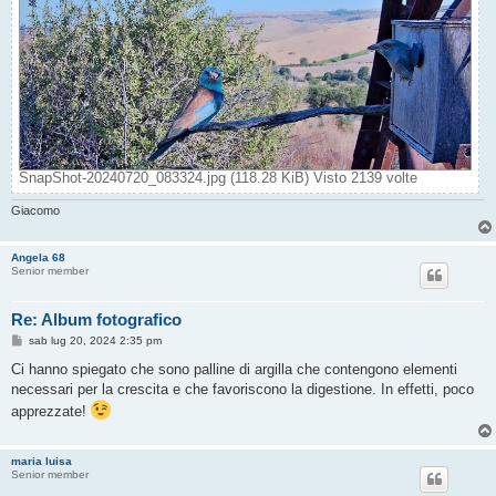
SnapShot-20240720_083324.jpg (118.28 KiB) Visto 2139 volte
Giacomo
Angela 68
Senior member
Re: Album fotografico
M
sab lug 20, 2024 2:35 pm
e
s
Ci hanno spiegato che sono palline di argilla che contengono elementi
s
necessari per la crescita e che favoriscono la digestione. In effetti, poco
a
g
apprezzate!
g
i
o
maria luisa
Senior member