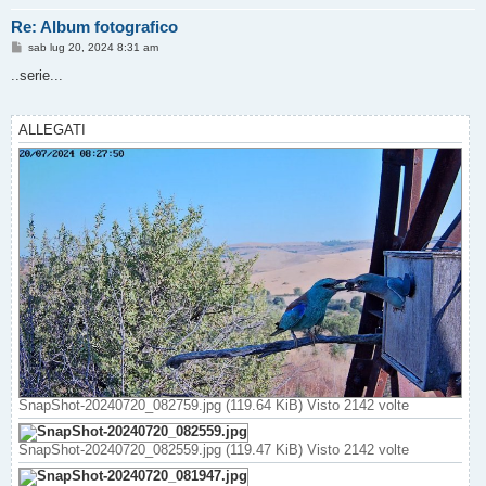
Re: Album fotografico
M
sab lug 20, 2024 8:31 am
e
s
..serie...
s
a
g
g
ALLEGATI
i
o
SnapShot-20240720_082759.jpg (119.64 KiB) Visto 2142 volte
SnapShot-20240720_082559.jpg (119.47 KiB) Visto 2142 volte