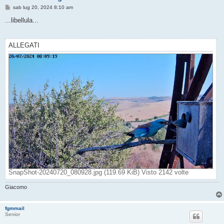
M
sab lug 20, 2024 8:10 am
e
s
...libellula...
s
a
g
g
ALLEGATI
i
o
SnapShot-20240720_080928.jpg (119.69 KiB) Visto 2142 volte
Giacomo
fgmmail
Senior