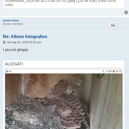
Screenshot_2024-06-30-23-06-26-701.jpeg (116.94 KiB) Visto 1439
volte
maria luisa
Senior member
Re: Album fotografico
M
lun lug 01, 2024 8:22 pm
e
s
I piccoli gheppi
s
a
g
g
ALLEGATI
i
o