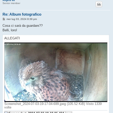
Angela 68
Senior member
Re: Album fotografico
M
mer lug 03, 2024 8:39 pm
e
s
Cosa ci sarà da guardare??
s
Belli, loro!
a
g
g
ALLEGATI
i
o
Screenshot_2024-07-03-19-17-04-699.jpeg (105.52 KiB) Visto 1339
volte