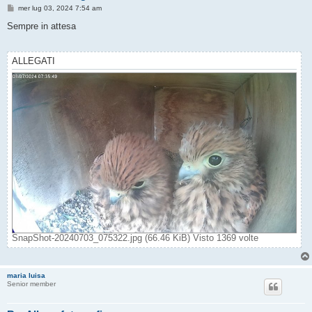
M
mer lug 03, 2024 7:54 am
e
s
Sempre in attesa
s
a
g
g
ALLEGATI
i
o
SnapShot-20240703_075322.jpg (66.46 KiB) Visto 1369 volte
maria luisa
Senior member