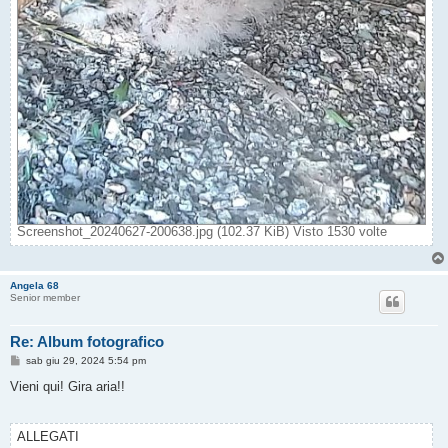
Screenshot_20240627-200638.jpg (102.37 KiB) Visto 1530 volte
Angela 68
Senior member
Re: Album fotografico
M
sab giu 29, 2024 5:54 pm
e
s
Vieni qui! Gira aria!!
s
a
g
g
ALLEGATI
i