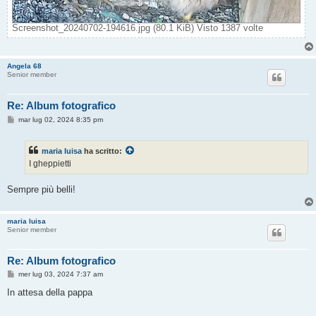
Screenshot_20240702-194616.jpg (80.1 KiB) Visto 1387 volte
Angela 68
Senior member
Re: Album fotografico
M
mar lug 02, 2024 8:35 pm
e
s
s
maria luisa
ha scritto:
a
g
I gheppietti
g
i
o
Sempre più belli!
maria luisa
Senior member
Re: Album fotografico
M
mer lug 03, 2024 7:37 am
e
s
In attesa della pappa
s
a
g