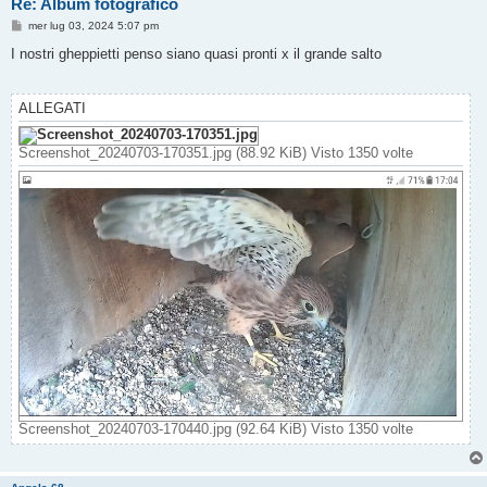
Re: Album fotografico
M
mer lug 03, 2024 5:07 pm
e
s
I nostri gheppietti penso siano quasi pronti x il grande salto
s
a
g
g
ALLEGATI
i
o
Screenshot_20240703-170351.jpg (88.92 KiB) Visto 1350 volte
Screenshot_20240703-170440.jpg (92.64 KiB) Visto 1350 volte