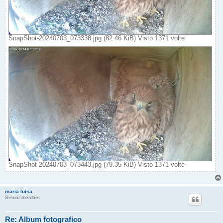
SnapShot-20240703_073338.jpg (82.46 KiB) Visto 1371 volte
SnapShot-20240703_073443.jpg (79.35 KiB) Visto 1371 volte
maria luisa
Senior member
Re: Album fotografico