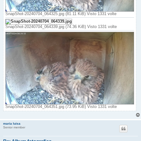
SnapShot-20240704_064325.jpg (81.11 KiB) Visto 1331 volte
SnapShot-20240704_064339.jpg (74.36 KiB) Visto 1331 volte
SnapShot-20240704_064351.jpg (73.95 KiB) Visto 1331 volte
maria luisa
Senior member