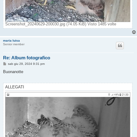
Screenshot_20240629-200030.jpg (74.05 KiB) Visto 1485 volte
maria luisa
Senior member
Re: Album fotografico
M
sab giu 29, 2024 9:31 pm
e
s
Buonanotte
s
a
g
g
ALLEGATI
i
o