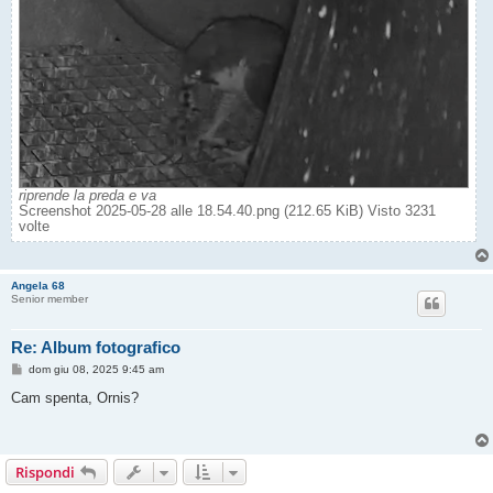
riprende la preda e va
Screenshot 2025-05-28 alle 18.54.40.png (212.65 KiB) Visto 3231
volte
Angela 68
Senior member
Re: Album fotografico
M
dom giu 08, 2025 9:45 am
e
s
Cam spenta, Ornis?
s
a
g
g
i
Rispondi
o