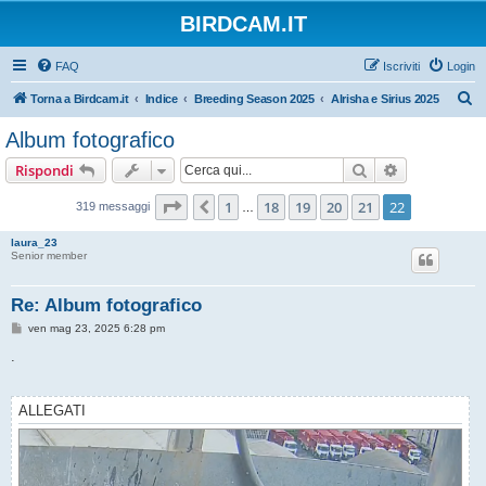
BIRDCAM.IT
FAQ
Iscriviti
Login
C
Torna a Birdcam.it
Indice
Breeding Season 2025
Alrisha e Sirius 2025
e
Album fotografico
r
Cerca
Ricerca avan
Rispondi
c
a
Pagina
22
di
22
1
18
19
20
21
22
Precedente
319 messaggi
…
laura_23
Senior member
Re: Album fotografico
M
ven mag 23, 2025 6:28 pm
e
s
.
s
a
g
g
ALLEGATI
i
o