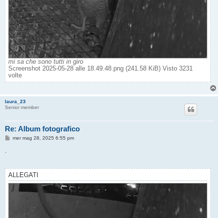
mi sa che sono tutti in giro
Screenshot 2025-05-28 alle 18.49.48.png (241.58 KiB) Visto 3231
volte
laura_23
Senior member
Re: Album fotografico
M
mer mag 28, 2025 6:55 pm
e
s
.
s
a
g
g
ALLEGATI
i
o