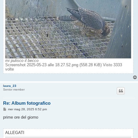
mi pulisco il becco
Screenshot 2025-05-23 alle 18.27.52.png (558.28 KiB) Visto 3333
volte
laura_23
Senior member
Re: Album fotografico
M
mer mag 28, 2025 6:52 pm
e
s
prime ore del giorno
s
a
g
g
ALLEGATI
i