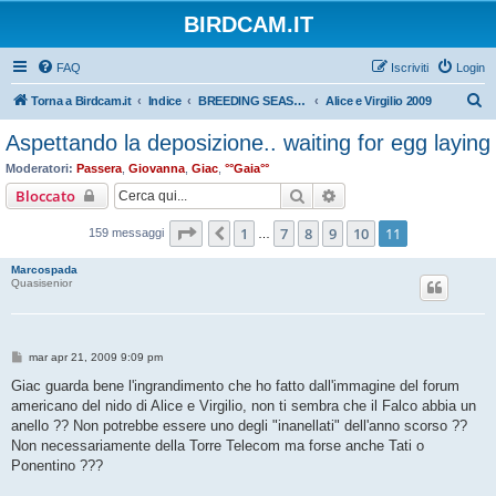
BIRDCAM.IT
FAQ
Iscriviti
Login
C
Torna a Birdcam.it
Indice
BREEDING SEASON 2009
Alice e Virgilio 2009
e
Aspettando la deposizione.. waiting for egg laying
r
Moderatori:
Passera
,
Giovanna
,
Giac
,
°°Gaia°°
c
Cerca
Ricerca avanzata
Bloccato
a
Pagina
11
di
11
1
7
8
9
10
11
Precedente
159 messaggi
…
Marcospada
Quasisenior
M
mar apr 21, 2009 9:09 pm
e
s
Giac guarda bene l'ingrandimento che ho fatto dall'immagine del forum
s
americano del nido di Alice e Virgilio, non ti sembra che il Falco abbia un
a
g
anello ?? Non potrebbe essere uno degli "inanellati" dell'anno scorso ??
g
Non necessariamente della Torre Telecom ma forse anche Tati o
i
o
Ponentino ???