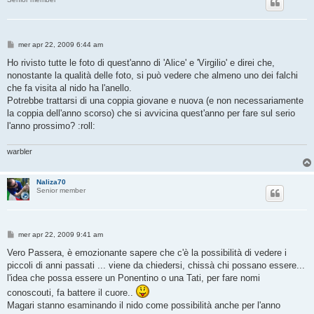
M
mer apr 22, 2009 6:44 am
e
s
Ho rivisto tutte le foto di quest'anno di 'Alice' e 'Virgilio' e direi che,
s
nonostante la qualità delle foto, si può vedere che almeno uno dei falchi
a
g
che fa visita al nido ha l'anello.
g
Potrebbe trattarsi di una coppia giovane e nuova (e non necessariamente
i
o
la coppia dell'anno scorso) che si avvicina quest'anno per fare sul serio
l'anno prossimo? :roll:
warbler
Naliza70
Senior member
M
mer apr 22, 2009 9:41 am
e
s
Vero Passera, è emozionante sapere che c'è la possibilità di vedere i
s
piccoli di anni passati ... viene da chiedersi, chissà chi possano essere...
a
g
l'idea che possa essere un Ponentino o una Tati, per fare nomi
g
conoscouti, fa battere il cuore..
i
o
Magari stanno esaminando il nido come possibilità anche per l'anno