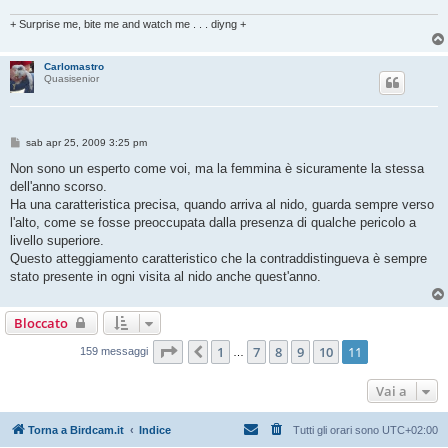
g
i
+ Surprise me, bite me and watch me . . . diyng +
o
Carlomastro
Quasisenior
M
sab apr 25, 2009 3:25 pm
e
s
Non sono un esperto come voi, ma la femmina è sicuramente la stessa
s
dell'anno scorso.
a
g
Ha una caratteristica precisa, quando arriva al nido, guarda sempre verso
g
l'alto, come se fosse preoccupata dalla presenza di qualche pericolo a
i
o
livello superiore.
Questo atteggiamento caratteristico che la contraddistingueva è sempre
stato presente in ogni visita al nido anche quest'anno.
Bloccato
Pagina
11
di
11
1
7
8
9
10
11
Precedente
159 messaggi
…
Vai a
Torna a Birdcam.it
Indice
Tutti gli orari sono
UTC+02:00