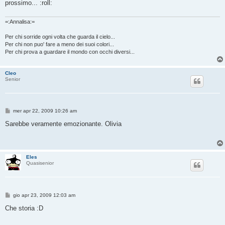
prossimo... :roll:
=:Annalisa:=
Per chi sorride ogni volta che guarda il cielo...
Per chi non puo' fare a meno dei suoi colori...
Per chi prova a guardare il mondo con occhi diversi...
Cleo
Senior
M
mer apr 22, 2009 10:26 am
e
s
Sarebbe veramente emozionante. Olivia
s
a
g
g
i
Eles
o
Quasisenior
M
gio apr 23, 2009 12:03 am
e
s
Che storia :D
s
a
g