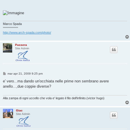
Marco Spada
°°°°°°°°°°°°°
http://www.arch-spada.com/photo/
Passera
Site Admin
M
mar apr 21, 2009 9:25 pm
e
s
e' vero...ma dando un'occhiata nelle prime non sembrano avere
s
anello...,due coppie diverse?
a
g
g
i
Alla zampa di ogni uccello che vola e' legato il filo dell'infinito.(victor hugo)
o
Giac
Site Admin