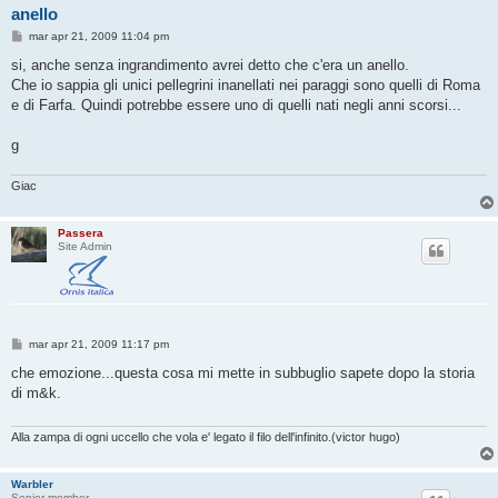
anello
M
mar apr 21, 2009 11:04 pm
e
s
si, anche senza ingrandimento avrei detto che c'era un anello.
s
Che io sappia gli unici pellegrini inanellati nei paraggi sono quelli di Roma
a
g
e di Farfa. Quindi potrebbe essere uno di quelli nati negli anni scorsi...
g
i
o
g
Giac
Passera
Site Admin
M
mar apr 21, 2009 11:17 pm
e
s
che emozione...questa cosa mi mette in subbuglio sapete dopo la storia
s
di m&k.
a
g
g
i
Alla zampa di ogni uccello che vola e' legato il filo dell'infinito.(victor hugo)
o
Warbler
Senior member