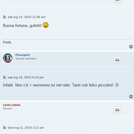
M
sab lug 10, 2010 11:39 am
e
s
Buona fortuna, gufetti!
s
a
g
g
i
Paola
o
Freespirit
Senior member
M
sab lug 10, 2010 6:10 pm
e
s
Infatti. Non c'è + nemmeno lui nel nido. Tanti voli felici piccolini! :D
s
a
g
g
i
carlo.catoni
o
Senior
M
dom lug 11, 2010 2:11 pm
e