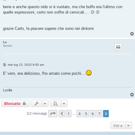
e
s
bene e anche questo nido si è vuotato, ma che buffo era l'ultimo con
s
quelle espressioni, certo non soffre di cervicali.... :D :D
a
g
g
i
o
grazie Carlo, fa piacere sapere che sono nei dintorni
Lu
Senior
M
mar lug 13, 2010 9:00 am
e
s
E' vero, era delizioso, l'ho amato come pochi...
s
a
g
g
i
Lucilla
o
Bloccato
Pagina
8
di
8
1
4
5
6
7
8
Precedente
112 messaggi
…
Vai a