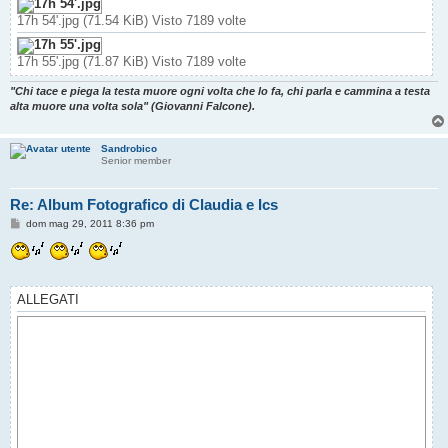
17h 54'.jpg (71.54 KiB) Visto 7189 volte
17h 55'.jpg (71.87 KiB) Visto 7189 volte
"Chi tace e piega la testa muore ogni volta che lo fa, chi parla e cammina a testa
alta muore una volta sola" (Giovanni Falcone).
Sandrobico
Senior member
Re: Album Fotografico di Claudia e Ics
M
dom mag 29, 2011 8:36 pm
e
s
s
a
g
g
ALLEGATI
i
o