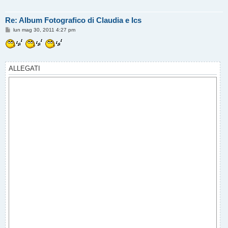
Re: Album Fotografico di Claudia e Ics
M
lun mag 30, 2011 4:27 pm
e
s
s
a
g
g
ALLEGATI
i
o