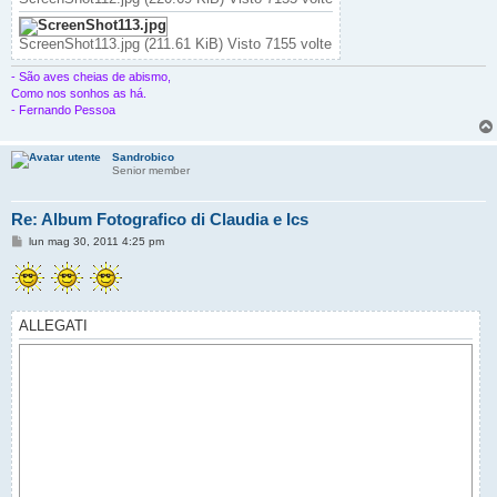
ScreenShot113.jpg (211.61 KiB) Visto 7155 volte
- São aves cheias de abismo,
Como nos sonhos as há.
- Fernando Pessoa
Sandrobico
Senior member
Re: Album Fotografico di Claudia e Ics
M
lun mag 30, 2011 4:25 pm
e
s
s
a
g
g
ALLEGATI
i
o