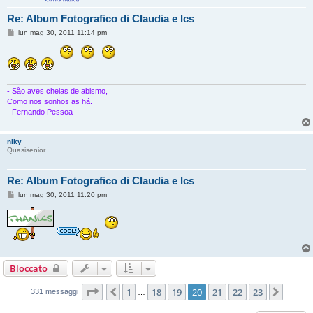
Re: Album Fotografico di Claudia e Ics
M
lun mag 30, 2011 11:14 pm
e
s
s
a
g
g
i
- São aves cheias de abismo,
o
Como nos sonhos as há.
- Fernando Pessoa
niky
Quasisenior
Re: Album Fotografico di Claudia e Ics
M
lun mag 30, 2011 11:20 pm
e
s
s
a
g
g
i
o
Bloccato
Pagina
20
di
23
1
18
19
20
21
22
23
Precedente
Pross
331 messaggi
…