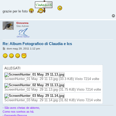
grazie per le foto
Giovanna
Site Admin
Re: Album Fotografico di Claudia e Ics
M
dom mag 29, 2011 1:12 pm
e
s
s
a
g
g
ALLEGATI
i
o
ScreenHunter_01 May. 29 11.13.jpg (33.3 KiB) Visto 7214 volte
ScreenHunter_02 May. 29 11.13.jpg (31.75 KiB) Visto 7214 volte
ScreenHunter_03 May. 29 11.14.jpg (31.82 KiB) Visto 7214 volte
- São aves cheias de abismo,
Como nos sonhos as há.
- Fernando Pessoa