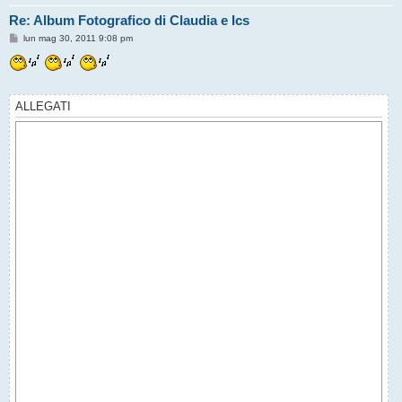
Re: Album Fotografico di Claudia e Ics
M
lun mag 30, 2011 9:08 pm
e
s
s
a
g
g
ALLEGATI
i
o