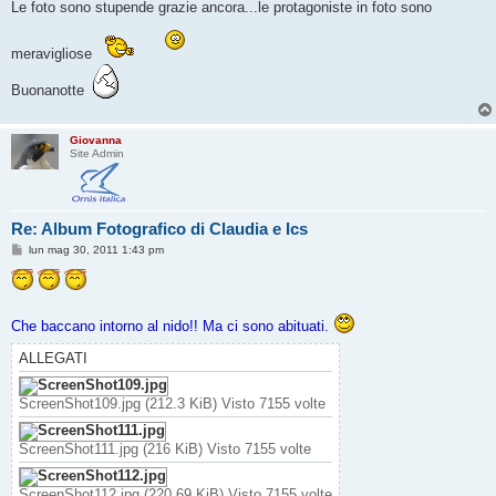
s
Le foto sono stupende grazie ancora...le protagoniste in foto sono
s
a
g
meravigliose
g
i
o
Buonanotte
Giovanna
Site Admin
Re: Album Fotografico di Claudia e Ics
M
lun mag 30, 2011 1:43 pm
e
s
s
a
g
Che baccano intorno al nido!! Ma ci sono abituati.
g
i
o
ALLEGATI
ScreenShot109.jpg (212.3 KiB) Visto 7155 volte
ScreenShot111.jpg (216 KiB) Visto 7155 volte
ScreenShot112.jpg (220.69 KiB) Visto 7155 volte