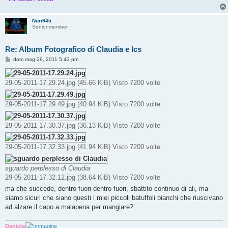
Nuri945
Senior member
Re: Album Fotografico di Claudia e Ics
M
dom mag 29, 2011 5:43 pm
e
s
s
29-05-2011-17.29.24.jpg (45.66 KiB) Visto 7200 volte
a
g
g
i
29-05-2011-17.29.49.jpg (40.94 KiB) Visto 7200 volte
o
29-05-2011-17.30.37.jpg (36.13 KiB) Visto 7200 volte
29-05-2011-17.32.33.jpg (41.94 KiB) Visto 7200 volte
sguardo perplesso di Claudia
29-05-2011-17.32.12.jpg (38.64 KiB) Visto 7200 volte
ma che succede, dentro fuori dentro fuori, sbattito continuo di ali, ma
siamo sicuri che siano questi i miei piccoli batuffoli bianchi che riuscivano
ad alzare il capo a malapena per mangiare?
Daniela