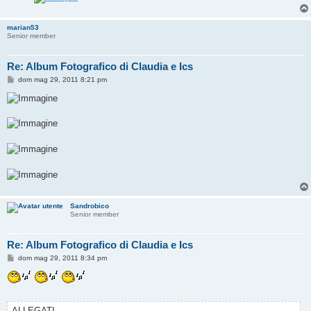
marian53
Senior member
Re: Album Fotografico di Claudia e Ics
M
dom mag 29, 2011 8:21 pm
e
s
s
a
g
g
i
o
Sandrobico
Senior member
Re: Album Fotografico di Claudia e Ics
M
dom mag 29, 2011 8:34 pm
e
s
s
a
g
g
ALLEGATI