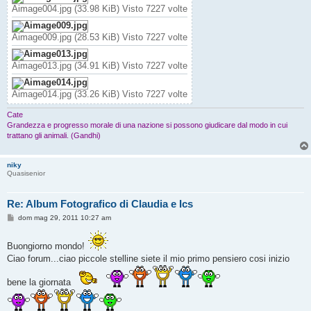
Aimage004.jpg (33.98 KiB) Visto 7227 volte
Aimage009.jpg (28.53 KiB) Visto 7227 volte
Aimage013.jpg (34.91 KiB) Visto 7227 volte
Aimage014.jpg (33.26 KiB) Visto 7227 volte
Cate
Grandezza e progresso morale di una nazione si possono giudicare dal modo in cui
trattano gli animali. (Gandhi)
niky
Quasisenior
Re: Album Fotografico di Claudia e Ics
M
dom mag 29, 2011 10:27 am
e
s
s
Buongiorno mondo!
a
Ciao forum...ciao piccole stelline siete il mio primo pensiero cosi inizio
g
g
i
bene la giornata
o