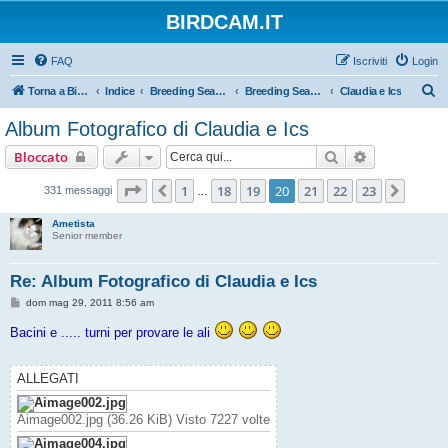
BIRDCAM.IT
FAQ
Iscriviti
Login
C
Torna a Birdcam.it
Indice
Breeding Seasons 2011
Breeding Season 2011
Claudia e Ics
e
Album Fotografico di Claudia e Ics
r
Cerca
Ricerca avan
Bloccato
c
a
Pagina
20
di
23
1
18
19
20
21
22
23
Precedente
Pross
331 messaggi
…
Ametista
Senior member
Re: Album Fotografico di Claudia e Ics
M
dom mag 29, 2011 8:56 am
e
s
Bacini e ..... turni per provare le ali
s
a
g
g
ALLEGATI
i
o
Aimage002.jpg (36.26 KiB) Visto 7227 volte