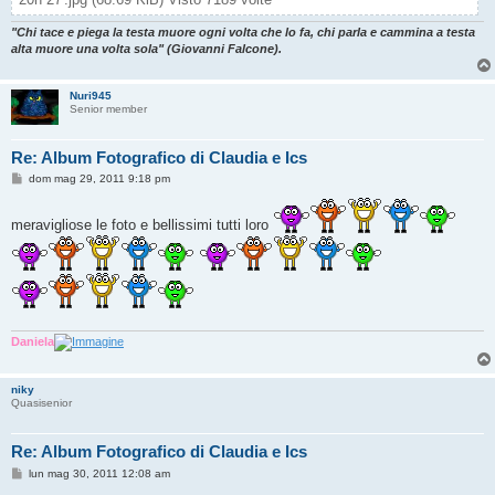
"Chi tace e piega la testa muore ogni volta che lo fa, chi parla e cammina a testa
alta muore una volta sola" (Giovanni Falcone).
Nuri945
Senior member
Re: Album Fotografico di Claudia e Ics
M
dom mag 29, 2011 9:18 pm
e
s
s
meravigliose le foto e bellissimi tutti loro
a
g
g
i
o
Daniela
niky
Quasisenior
Re: Album Fotografico di Claudia e Ics
M
lun mag 30, 2011 12:08 am
e