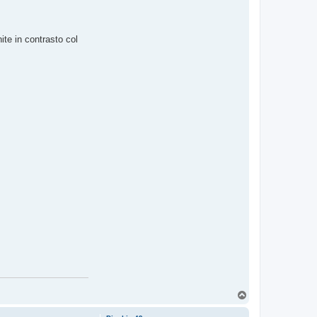
ite in contrasto col
T
o
p