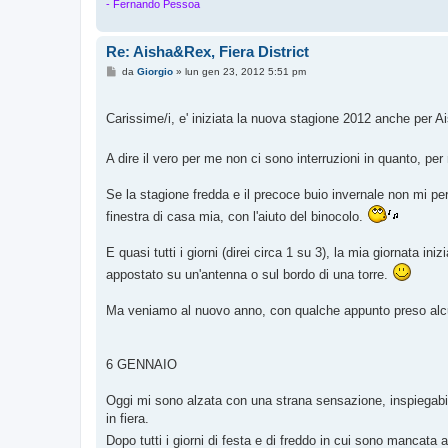
- Fernando Pessoa
Re: Aisha&Rex, Fiera District
M
da
Giorgio
»
lun gen 23, 2012 5:51 pm
e
s
s
Carissime/i, e' iniziata la nuova stagione 2012 anche per 
a
g
g
i
A dire il vero per me non ci sono interruzioni in quanto, per m
o
Se la stagione fredda e il precoce buio invernale non mi perme
finestra di casa mia, con l'aiuto del binocolo.
E quasi tutti i giorni (direi circa 1 su 3), la mia giornata 
appostato su un'antenna o sul bordo di una torre.
Ma veniamo al nuovo anno, con qualche appunto preso alcuni
6 GENNAIO
Oggi mi sono alzata con una strana sensazione, inspiegabi
in fiera.
Dopo tutti i giorni di festa e di freddo in cui sono mancata