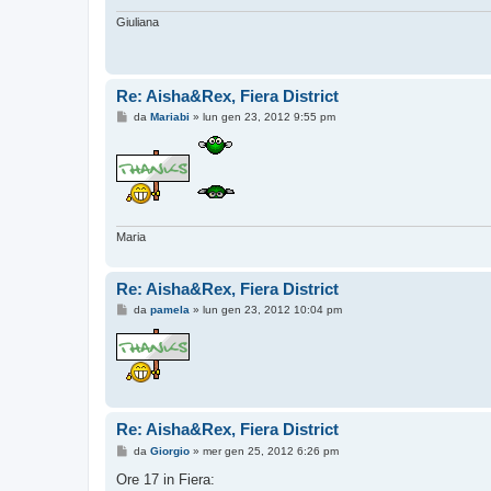
i
o
Giuliana
Re: Aisha&Rex, Fiera District
M
da
Mariabi
»
lun gen 23, 2012 9:55 pm
e
s
s
a
g
g
i
o
Maria
Re: Aisha&Rex, Fiera District
M
da
pamela
»
lun gen 23, 2012 10:04 pm
e
s
s
a
g
g
i
o
Re: Aisha&Rex, Fiera District
M
da
Giorgio
»
mer gen 25, 2012 6:26 pm
e
s
Ore 17 in Fiera:
s