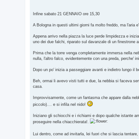
Infine sabato 21 GENNAIO ore 15,30
A Bologna in questi ultimi giorni fa molto freddo, ma l'aria e'
Appena arrivo nella piazza la luce perde limpidezza e inizia
uno dei due falchi, riparato sul davanzale di un finestrone al
Prima che la torre venga completamente immersa nella nebbi
nulla, l'altro falco, evidentemente con una preda, perche' i
Dopo un po' inizia a passeggiare avanti e indietro lungo il b
Beh, ormai li avevo visti tutti e due, la nebbia si faceva semp
casa.
Improvvisamente, come un fantasma che appare dalla nebbia,
piccolo).... e si infila nel nido!
Iniziano gli schiocchi e i richiami e dopo qualche istante a
proseguire nella chiacchierata!.
Lui dentro, come ad invitarla, lei fuori che si lascia tentar