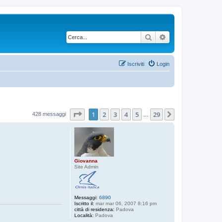
Cerca
Ricerca avanzata
Iscriviti
Login
Pagina
1
di
29
1
2
3
4
5
29
Prossimo
428 messaggi
…
Giovanna
Site Admin
Messaggi:
6890
Iscritto il:
mar mar 06, 2007 8:16 pm
città di residenza:
Padova
Località:
Padova