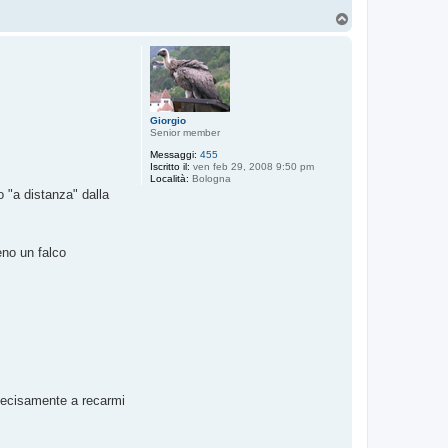
T
o
p
Giorgio
Senior member
Messaggi:
455
Iscritto il:
ven feb 29, 2008 9:50 pm
Località:
Bologna
o "a distanza" dalla
eno un falco
decisamente a recarmi