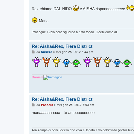
a
g
Rex chiama DAL NIDO
e AISHA rispondeeeeeeee
g
i
o
Maria
Prosegue il volo dello sguardo a tutto tondo. Occhi come ali.
Re: Aisha&Rex, Fiera District
M
da
Nuri945
»
mer gen 25, 2012 6:44 pm
e
s
s
a
g
g
i
Daniela
o
Re: Aisha&Rex, Fiera District
M
da
Passera
»
mer gen 25, 2012 7:53 pm
e
s
mariaaaaaaaaaa...te amoooooooooo
s
a
g
g
i
Alla zampa di ogni uccello che vola e' legato il filo dell'infinito.(victor hug
o