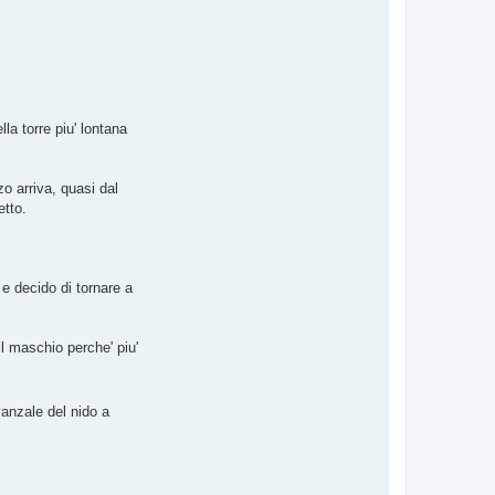
la torre piu' lontana
o arriva, quasi dal
etto.
. e decido di tornare a
l maschio perche' piu'
vanzale del nido a