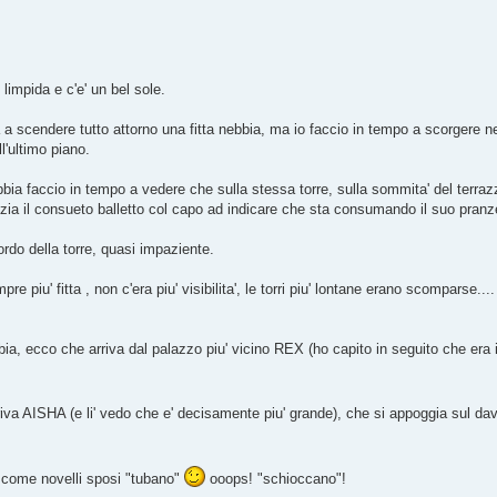
 limpida e c'e' un bel sole.
 a scendere tutto attorno una fitta nebbia, ma io faccio in tempo a scorgere nel
l'ultimo piano.
a faccio in tempo a vedere che sulla stessa torre, sulla sommita' del terrazz
nizia il consueto balletto col capo ad indicare che sta consumando il suo pranz
ordo della torre, quasi impaziente.
re piu' fitta , non c'era piu' visibilita', le torri piu' lontane erano scomparse...
 ecco che arriva dal palazzo piu' vicino REX (ho capito in seguito che era i
rriva AISHA (e li' vedo che e' decisamente piu' grande), che si appoggia sul da
e, come novelli sposi "tubano"
ooops! "schioccano"!