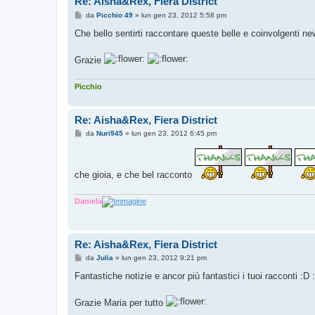
Re: Aisha&Rex, Fiera District
M
da
Picchio 49
»
lun gen 23, 2012 5:58 pm
e
s
Che bello sentirti raccontare queste belle e coinvolgenti n
s
a
g
Grazie
g
i
o
Picchio
Re: Aisha&Rex, Fiera District
M
da
Nuri945
»
lun gen 23, 2012 6:45 pm
e
s
s
a
che gioia, e che bel racconto
g
g
i
o
Daniela
Re: Aisha&Rex, Fiera District
M
da
Julia
»
lun gen 23, 2012 9:21 pm
e
s
Fantastiche notizie e ancor più fantastici i tuoi racconti :D 
s
a
g
Grazie Maria per tutto
g