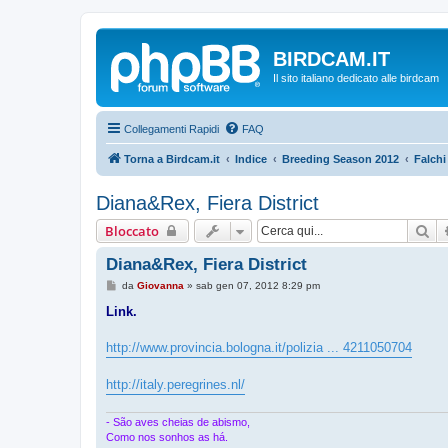
BIRDCAM.IT
Il sito italiano dedicato alle birdcam
Collegamenti Rapidi
FAQ
Torna a Birdcam.it
Indice
Breeding Season 2012
Falchi
Diana&Rex, Fiera District
Ce
Bloccato
Diana&Rex, Fiera District
M
da
Giovanna
»
sab gen 07, 2012 8:29 pm
e
s
Link.
s
a
g
http://www.provincia.bologna.it/polizia ... 4211050704
g
i
o
http://italy.peregrines.nl/
- São aves cheias de abismo,
Como nos sonhos as há.