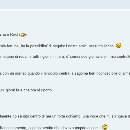
Aisha e Rex!
ia fortuna, ho la possibilita' di seguire i nostri amici per tutto l'anno.
ttono di recarmi tutti i giorni in fiera, e' comunque giornaliero il mio controll
inizia con un sorriso quando il binocolo centra la sagoma ben riconoscibile di alm
 giorni fa e che ora vi riporto.
lmente ho sentito dentro di me un forte richiamo, una voce che mi spingeva 
 all'appuntamento, oggi ho sentito che dovevo proprio andarci!