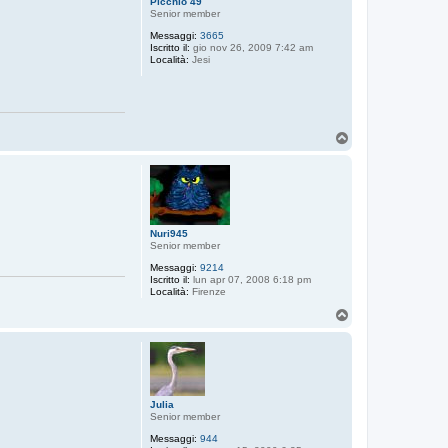
Picchio 49
Senior member
Messaggi:
3665
Iscritto il:
gio nov 26, 2009 7:42 am
Località:
Jesi
T
o
p
Nuri945
Senior member
Messaggi:
9214
Iscritto il:
lun apr 07, 2008 6:18 pm
Località:
Firenze
T
o
p
Julia
Senior member
Messaggi:
944