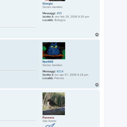
Giorgio
Senior member
Messaggi:
455
Iscritto il:
ven feb 29, 2008 9:50 pm
Località:
Bologna
T
o
p
Nuri945
Senior member
Messaggi:
9214
Iscritto il:
lun apr 07, 2008 6:18 pm
Località:
Firenze
T
o
p
Passera
Site Admin