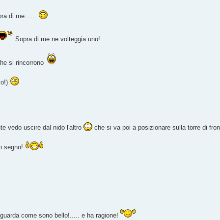
pra di me......
Sopra di me ne volteggia uno!
che si rincorrono
so!)
e vedo uscire dal nido l'altro
che si va poi a posizionare sulla torre di fron
imo segno!
 guarda come sono bello!..... e ha ragione!