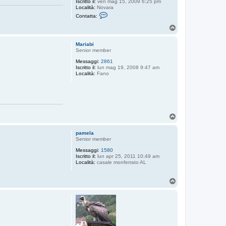
Iscritto il:
ven mag 15, 2009 6:25 pm
Località:
Novara
C
Contatta:
o
n
T
t
o
a
p
t
Mariabi
t
Senior member
a
Messaggi:
2861
J
Iscritto il:
lun mag 19, 2008 9:47 am
u
Località:
Fano
l
i
a
T
o
p
pamela
Senior member
Messaggi:
1580
Iscritto il:
lun apr 25, 2011 10:49 am
Località:
casale monferrato AL
T
o
p