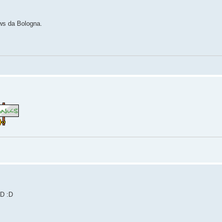
ews da Bologna.
:D :D