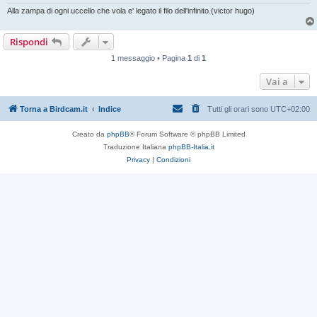
Alla zampa di ogni uccello che vola e' legato il filo dell'infinito.(victor hugo)
Rispondi
1 messaggio • Pagina
1
di
1
Vai a
Torna a Birdcam.it
Indice
Tutti gli orari sono
UTC+02:00
Creato da
phpBB
® Forum Software © phpBB Limited
Traduzione Italiana
phpBB-Italia.it
Privacy
|
Condizioni