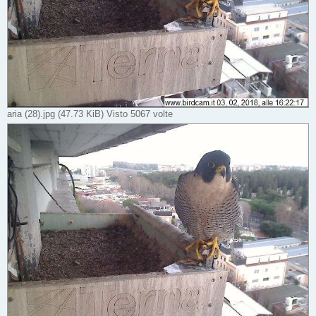
aria (28).jpg (47.73 KiB) Visto 5067 volte