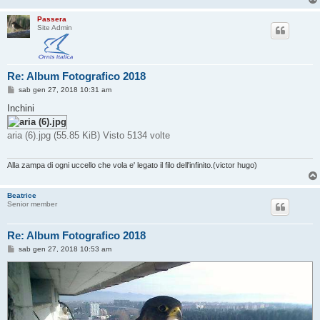
Passera
Site Admin
Re: Album Fotografico 2018
M
sab gen 27, 2018 10:31 am
e
s
Inchini
s
a
g
aria (6).jpg (55.85 KiB) Visto 5134 volte
g
i
o
Alla zampa di ogni uccello che vola e' legato il filo dell'infinito.(victor hugo)
Beatrice
Senior member
Re: Album Fotografico 2018
M
sab gen 27, 2018 10:53 am
e
s
s
a
g
g
i
o