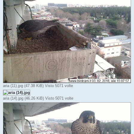
g
i
o
aria (11).jpg (47.38 KiB) Visto 5071 volte
aria (14).jpg (46.26 KiB) Visto 5071 volte