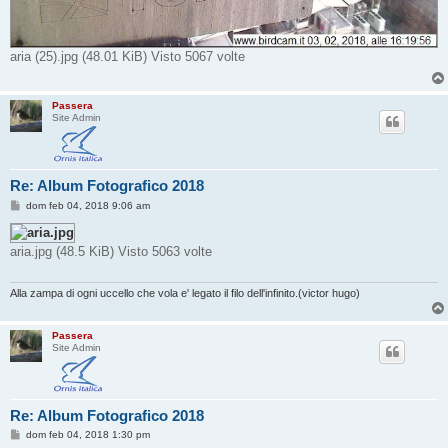
aria (25).jpg (48.01 KiB) Visto 5067 volte
Passera
Site Admin
Re: Album Fotografico 2018
M
dom feb 04, 2018 9:06 am
e
s
s
aria.jpg (48.5 KiB) Visto 5063 volte
a
g
g
i
Alla zampa di ogni uccello che vola e' legato il filo dell'infinito.(victor hugo)
o
Passera
Site Admin
Re: Album Fotografico 2018
M
dom feb 04, 2018 1:30 pm
e