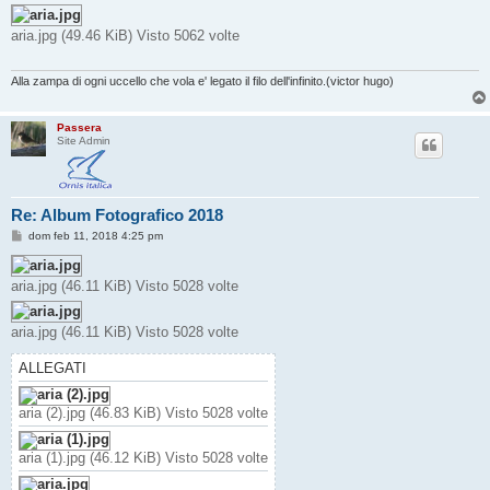
s
s
aria.jpg (49.46 KiB) Visto 5062 volte
a
g
g
i
Alla zampa di ogni uccello che vola e' legato il filo dell'infinito.(victor hugo)
o
Passera
Site Admin
Re: Album Fotografico 2018
M
dom feb 11, 2018 4:25 pm
e
s
s
aria.jpg (46.11 KiB) Visto 5028 volte
a
g
g
i
aria.jpg (46.11 KiB) Visto 5028 volte
o
ALLEGATI
aria (2).jpg (46.83 KiB) Visto 5028 volte
aria (1).jpg (46.12 KiB) Visto 5028 volte