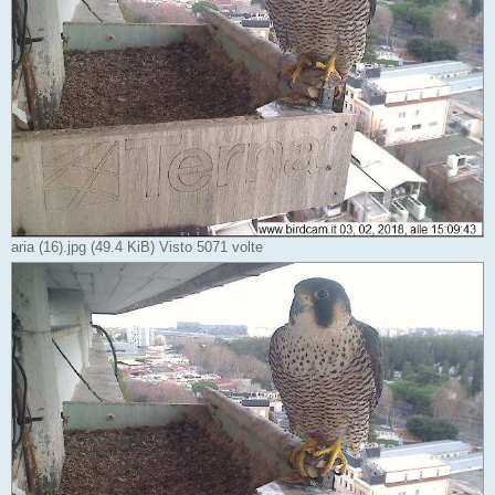
aria (16).jpg (49.4 KiB) Visto 5071 volte