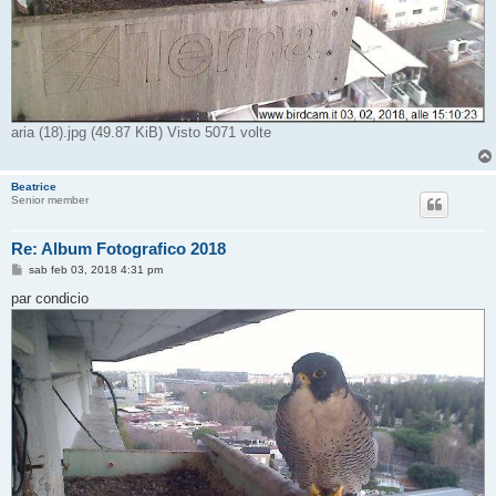
aria (18).jpg (49.87 KiB) Visto 5071 volte
Beatrice
Senior member
Re: Album Fotografico 2018
M
sab feb 03, 2018 4:31 pm
e
s
par condicio
s
a
g
g
i
o