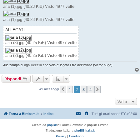
s
aria (1).jpg (40.23 KiB) Visto 4977 volte
a
g
g
i
aria (1).jpg (40.23 KiB) Visto 4977 volte
o
ALLEGATI
aria (3).jpg (40.25 KiB) Visto 4977 volte
aria (2).jpg (40.25 KiB) Visto 4977 volte
Alla zampa di ogni uccello che vola e' legato il filo dell'infinito.(victor hugo)
Rispondi
1
2
3
4
Precedente
Prossimo
49 messaggi
Vai a
Torna a Birdcam.it
Indice
Tutti gli orari sono
UTC+02:00
Creato da
phpBB
® Forum Software © phpBB Limited
Traduzione Italiana
phpBB-Italia.it
Privacy
|
Condizioni