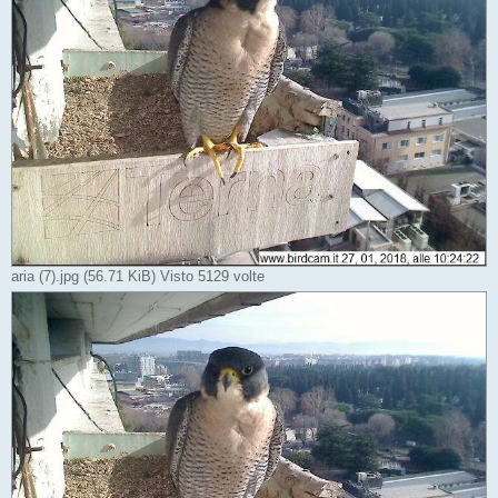
aria (7).jpg (56.71 KiB) Visto 5129 volte