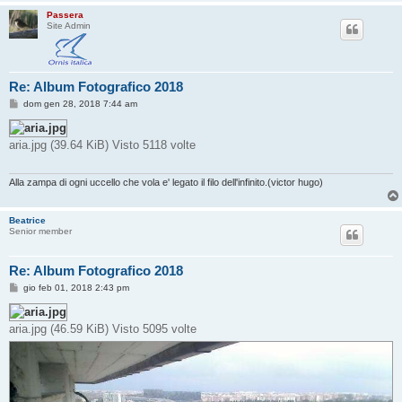
Passera
Site Admin
Re: Album Fotografico 2018
M
dom gen 28, 2018 7:44 am
e
s
s
aria.jpg (39.64 KiB) Visto 5118 volte
a
g
g
i
Alla zampa di ogni uccello che vola e' legato il filo dell'infinito.(victor hugo)
o
Beatrice
Senior member
Re: Album Fotografico 2018
M
gio feb 01, 2018 2:43 pm
e
s
s
aria.jpg (46.59 KiB) Visto 5095 volte
a
g
g
i
o