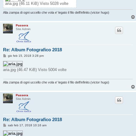
aria.jpg (46.11 KiB) Visto 5028 volte
Alla zampa di ogni uccello che vola e' legato il filo dell'infinito.(victor hugo)
Passera
Site Admin
Re: Album Fotografico 2018
M
gio feb 15, 2018 3:28 pm
e
s
s
aria.jpg (46.47 KiB) Visto 5004 volte
a
g
g
i
Alla zampa di ogni uccello che vola e' legato il filo dell'infinito.(victor hugo)
o
Passera
Site Admin
Re: Album Fotografico 2018
M
sab feb 17, 2018 10:16 am
e
s
s