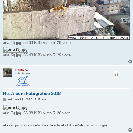
aria (8).jpg (56.83 KiB) Visto 5129 volte
aria (9).jpg (55.43 KiB) Visto 5129 volte
Passera
Site Admin
Re: Album Fotografico 2018
M
sab gen 27, 2018 11:11 am
e
s
s
aria (3).jpg (56.38 KiB) Visto 5126 volte
a
g
g
i
Alla zampa di ogni uccello che vola e' legato il filo dell'infinito.(victor hugo)
o