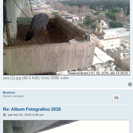
aria (1).jpg (46.6 KiB) Visto 5095 volte
Beatrice
Senior member
Re: Album Fotografico 2018
M
sab feb 03, 2018 4:06 pm
e
s
s
a
g