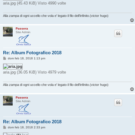
aria.jpg (45.43 KiB) Visto 4990 volte
a
g
g
i
Alla zampa di ogni uccello che vola e' legato il filo dell'infinito.(victor hugo)
o
Passera
Site Admin
Re: Album Fotografico 2018
M
dom feb 18, 2018 1:13 pm
e
s
s
aria.jpg (36.05 KiB) Visto 4979 volte
a
g
g
i
Alla zampa di ogni uccello che vola e' legato il filo dell'infinito.(victor hugo)
o
Passera
Site Admin
Re: Album Fotografico 2018
M
dom feb 18, 2018 2:33 pm
e
s