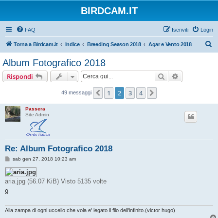
BIRDCAM.IT
FAQ
Iscriviti
Login
C
Torna a Birdcam.it
Indice
Breeding Season 2018
Agar e Vento 2018
e
Album Fotografico 2018
r
Cerca
Ricerca avan
Rispondi
c
a
1
2
3
4
Precedente
Prossimo
49 messaggi
Passera
Site Admin
Re: Album Fotografico 2018
M
sab gen 27, 2018 10:23 am
e
s
s
aria.jpg (56.07 KiB) Visto 5135 volte
a
g
9
g
i
o
Alla zampa di ogni uccello che vola e' legato il filo dell'infinito.(victor hugo)