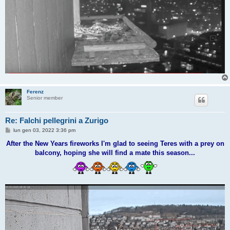
Ferenz
Senior member
Re: Falchi pellegrini a Zurigo
M
lun gen 03, 2022 3:36 pm
e
s
After the New Years fireworks I'm glad to seeing Teres with a prey on
s
balcony, hoping she will find a mate this season...
a
g
g
i
o