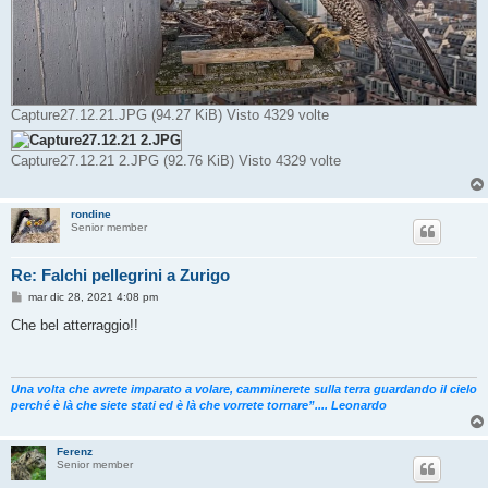
Capture27.12.21.JPG (94.27 KiB) Visto 4329 volte
Capture27.12.21 2.JPG (92.76 KiB) Visto 4329 volte
rondine
Senior member
Re: Falchi pellegrini a Zurigo
M
mar dic 28, 2021 4:08 pm
e
s
Che bel atterraggio!!
s
a
g
g
i
Una volta che avrete imparato a volare, camminerete sulla terra guardando il cielo
o
perché è là che siete stati ed è là che vorrete tornare”.... Leonardo
Ferenz
Senior member