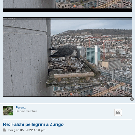
Ferenz
Senior member
Re: Falchi pellegrini a Zurigo
M
mer gen 05, 2022 4:28 pm
e