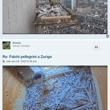
Ferenz
Senior member
Re: Falchi pellegrini a Zurigo
M
sab mar 19, 2022 6:34 pm
e
s
s
a
g
g
i
o