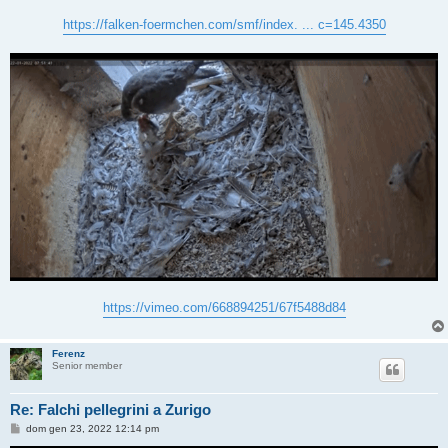
i
o
https://falken-foermchen.com/smf/index. ... c=145.4350
https://vimeo.com/668894251/67f5488d84
Ferenz
Senior member
Re: Falchi pellegrini a Zurigo
M
dom gen 23, 2022 12:14 pm
e